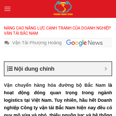
Bỏ
qua
nội
dung
NÂNG CAO NĂNG LỰC CẠNH TRANH CỦA DOANH NGHIỆP
VẬN TẢI BẮC NAM
Vận Tải Phượng Hoàng
Nội dung chính
Vận chuyển hàng hóa đường bộ Bắc Nam
là
hoạt động đóng quan trọng trong ngành
logistics tại Việt Nam. Tuy nhiên, hầu hết Doanh
nghiệp Công ty vận tải Bắc Nam hiện nay đều có
quy mô vừa và nhỏ, thiếu nguồn lực và hệ thống