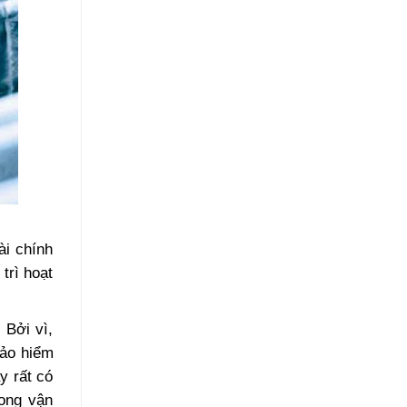
ài chính
trì hoạt
 Bởi vì,
bảo hiểm
y rất có
rong vận