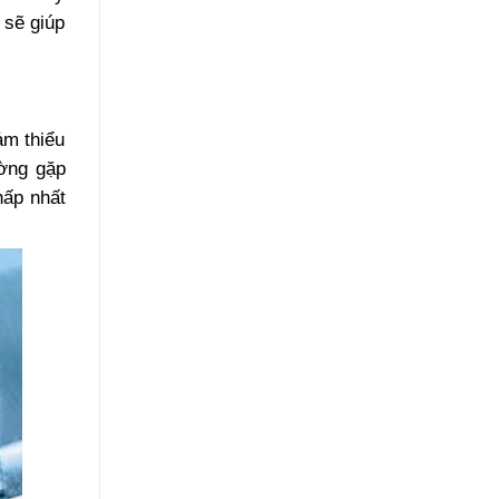
 sẽ giúp
ảm thiểu
ường gặp
hấp nhất