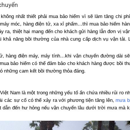
 chuyển
không nhất thiết phải mua bảo hiểm vì sẽ làm tăng chi phí
máy móc, hàng điện tử, xa xỉ phẩm…thì mua bảo hiểm hàn
y ra, thiệt hại mang đến cho khách gửi hàng lẫn đơn vị vận
 khả năng bồi thường của nhà cung cấp dịch vụ vận tải. 
tử, hàng điện máy, máy tính…khi vận chuyển đường dài sẽ
c mua bảo hiểm có thể đảm bảo cho khách hàng được bồi t
ó những cam kết bồi thường thỏa đáng.
g Việt Nam là một trong những yếu tố ẩn chứa nhiều rủi ro nh
i các sự cố có thể xảy ra với phương tiện tăng lên,
mưa b
t dẫn đến hư hỏng nếu vận chuyển lâu dưới trời mưa mà 