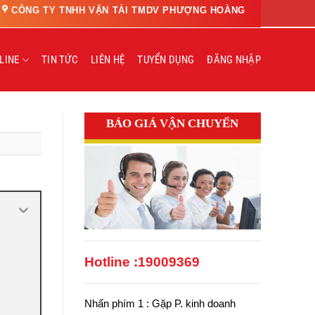
CÔNG TY TNHH VẬN TẢI TMDV PHƯỢNG HOÀNG
LINE
TIN TỨC
LIÊN HỆ
TUYỂN DỤNG
ĐĂNG NHẬP
BÁO GIÁ VẬN CHUYỂN
Hotline :
19009369
Nhấn phím 1 : Gặp P. kinh doanh