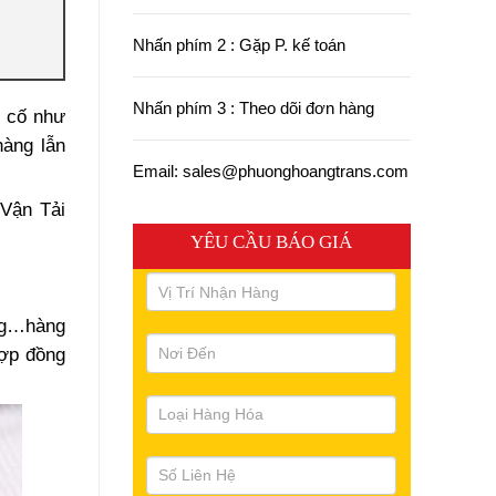
Nhấn phím 2 : Gặp P. kế toán
Nhấn phím 3 : Theo dõi đơn hàng
ự cố như
hàng lẫn
Email: sales@phuonghoangtrans.com
Vận Tải
YÊU CẦU BÁO GIÁ
ỏng…hàng
hợp đồng