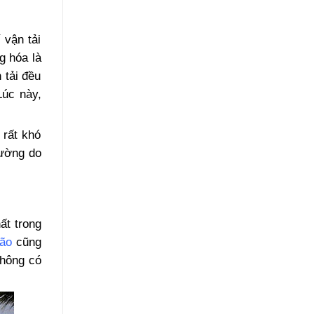
 vận tải
g hóa là
 tải đều
Lúc này,
 rất khó
hường do
ất trong
ão
cũng
không có