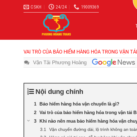
Bỏ
CSKH
24/24
19009369
qua
nội
dung
VAI TRÒ CỦA BẢO HIỂM HÀNG HÓA TRONG VẬN TẢ
Vận Tải Phượng Hoàng
Nội dung chính
Bảo hiểm hàng hóa vận chuyển là gì?
Vai trò của bảo hiểm hàng hóa trong vận tải
Khi nào nên mua bảo hiểm hàng hóa vận chu
Vận chuyển đường dài, lộ trình không an toà