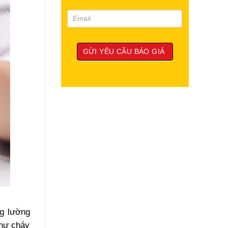
ng lường
như cháy