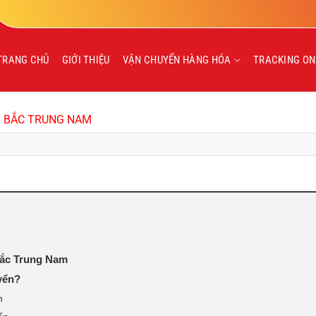
TRANG CHỦ
GIỚI THIỆU
VẬN CHUYỂN HÀNG HÓA
TRACKING ON
I BẮC TRUNG NAM
 Bắc Trung Nam
yển?
n