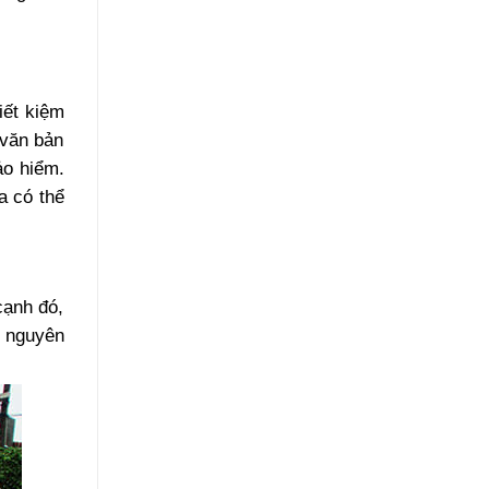
iết kiệm
 văn bản
ảo hiểm.
a có thể
cạnh đó,
à nguyên