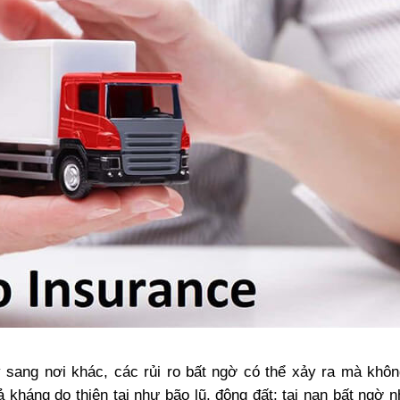
 sang nơi khác, các rủi ro bất ngờ có thể xảy ra mà khô
 kháng do thiên tai như bão lũ, động đất; tai nạn bất ngờ 