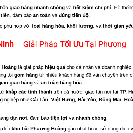
 bảo
giao hàng nhanh chóng
và
tiết kiệm chi phí
. Hệ thống
tiến
, đảm bảo
an toàn
và
đúng tiến độ
.
ức phù hợp với
loại hàng hóa
,
khối lượng
, và
thời gian yê
Ninh
– Giải Pháp
Tối Ưu
Tại Phượng
 Hoàng
là giải pháp
hiệu quả
cho cá nhân và doanh nghiệp 
úng tôi
gom hàng
từ nhiều khách hàng để vận chuyển trên 
gian giao hàng
và
an toàn hàng hóa
.
 từ
khắp các tỉnh thành
trên cả nước, giao tận nơi tại
TP. H
g nghiệp như
Cái Lân
,
Việt Hưng
,
Hải Yên
,
Đông Mai
,
Hoà
hàng
tận nơi
, đảm bảo
tiện lợi
và
nhanh chóng
.
g đến
kho bãi Phượng Hoàng
gần nhất hoặc sử dụng dịch 