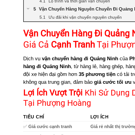
Lộ trình và thời gian vận chuyển
Vận Chuyển Hàng Nguyên Chuyến Đi Quảng N
Ưu đãi khi vận chuyển nguyên chuyến
Năng Lực Vận Chuyển Của Phượng Hoàng
Vận Chuyển Hàng Đi Quảng 
Các Loại Hàng Hóa Vận Chuyển Đi Quảng Ni
Cam Kết Vàng Của Phượng Hoàng
Giá Cả
Cạnh Tranh
Tại Phượ
Các Bước Vận Chuyển Hàng Hóa Đi Quảng N
Dịch vụ
vận chuyển hàng đi Quảng Ninh
của
P
Câu Hỏi Thường Gặp
hàng đi Quảng Ninh
, từ hàng lẻ, hàng ghép, hà
Thời gian vận chuyển hàng từ Sài Gòn đi Q
đội xe hiện đại gồm hơn
35 phương tiện
có tải t
Cước vận chuyển hàng từ Sài Gòn đi Quảng
không qua trung gian, đảm bảo
giá cước tối ưu
Phượng Hoàng có nhận giao hàng tận nơi 
Lợi Ích Vượt Trội
Khi Sử Dụng 
Tại Phượng Hoàng
TIÊU CHÍ
LỢI ÍCH
✅
Giá cước cạnh tranh
Giá rẻ nhất thị trườn