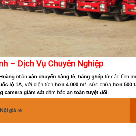
nh
–
Dịch Vụ Chuyên Nghiệp
Hoàng
nhận
vận chuyển hàng lẻ, hàng ghép
từ các tỉnh m
uốc lộ 1A
, với diện tích
hơn 4.000 m²
, sức chứa
hơn 500 t
ng camera giám sát
đảm bảo
an toàn tuyệt đối
.
Nội giá rẻ