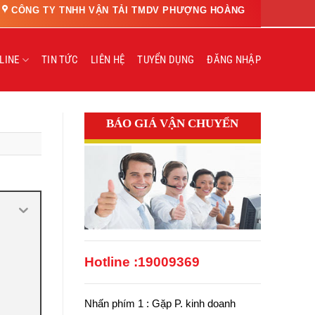
CÔNG TY TNHH VẬN TẢI TMDV PHƯỢNG HOÀNG
LINE
TIN TỨC
LIÊN HỆ
TUYỂN DỤNG
ĐĂNG NHẬP
BÁO GIÁ VẬN CHUYỂN
Hotline :
19009369
Nhấn phím 1 : Gặp P. kinh doanh