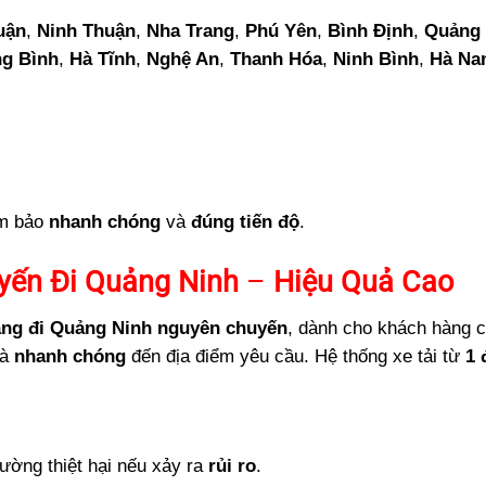
uận
,
Ninh Thuận
,
Nha Trang
,
Phú Yên
,
Bình Định
,
Quảng 
g Bình
,
Hà Tĩnh
,
Nghệ An
,
Thanh Hóa
,
Ninh Bình
,
Hà Na
ảm bảo
nhanh chóng
và
đúng tiến độ
.
yến Đi Quảng Ninh
–
Hiệu Quả Cao
àng đi Quảng Ninh nguyên chuyến
, dành cho khách hàng 
à
nhanh chóng
đến địa điểm yêu cầu. Hệ thống xe tải từ
1 
hường thiệt hại nếu xảy ra
rủi ro
.