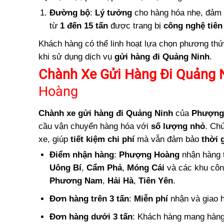
Đường bộ
:
Lý tưởng
cho hàng hóa nhẹ, đảm
từ
1 đến 15 tấn
được trang bị
công nghệ tiên 
Khách hàng có thể linh hoạt lựa chọn phương th
khi sử dụng dịch vụ
gửi hàng đi Quảng Ninh
.
Chành Xe Gửi Hàng Đi Quảng 
Hoàng
Chành xe gửi hàng đi Quảng Ninh
của
Phượng
cầu vận chuyển hàng hóa với
số lượng nhỏ
. Ch
xe, giúp
tiết kiệm chi phí
mà vẫn đảm bảo
thời 
Điểm nhận hàng
:
Phượng Hoàng
nhận hàng
Uông Bí
,
Cẩm Phả
,
Móng Cái
và các khu côn
Phương Nam
,
Hải Hà
,
Tiên Yên
.
Đơn hàng trên 3 tấn
:
Miễn phí
nhận và giao 
Đơn hàng dưới 3 tấn
: Khách hàng mang hàn