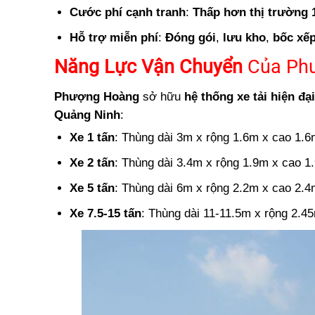
Cước phí cạnh tranh
:
Thấp hơn thị trường 
Hỗ trợ miễn phí
:
Đóng gói
,
lưu kho
,
bốc xế
Năng Lực Vận Chuyển
Của Ph
Phượng Hoàng
sở hữu
hệ thống xe tải hiện đại
Quảng Ninh
:
Xe 1 tấn
: Thùng dài 3m x rộng 1.6m x cao 1.6
Xe 2 tấn
: Thùng dài 3.4m x rộng 1.9m x cao 1
Xe 5 tấn
: Thùng dài 6m x rộng 2.2m x cao 2.4
Xe 7.5-15 tấn
: Thùng dài 11-11.5m x rộng 2.4