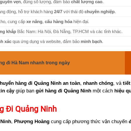
guyên vẹn
, đúng số lượng, đảm bảo
chất lượng cao
.
ăng động, hỗ trợ khách hàng
24/7
với thái độ
chuyên nghiệp
.
kho, cung cấp
xe nâng
,
cẩu hàng hóa
hiện đại.
ộng khắp
Bắc Nam: Hà Nội, Đà Nẵng, TP.HCM và các tỉnh khác.
nh xác
qua ứng dụng và website, đảm bảo
minh bạch
.
ng đi Hà Nam nhanh trong ngày
chuyển hàng đi Quảng Ninh
an toàn
,
nhanh chóng
, và
tiế
tin cậy
giúp bạn
gửi hàng đi Quảng Ninh
một cách
hiệu q
g Đi Quảng Ninh
 Ninh
,
Phượng Hoàng
cung cấp phương thức vận chuyển