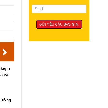
t kiệm
uả
và
đường