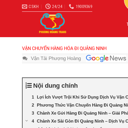
Bỏ
CSKH
24/24
19009369
qua
nội
dung
VẬN CHUYỂN HÀNG HÓA ĐI QUẢNG NINH
Vận Tải Phượng Hoàng
Nội dung chính
Lợi Ích Vượt Trội Khi Sử Dụng Dịch Vụ Vận
Phương Thức Vận Chuyển Hàng Đi Quảng N
Chành Xe Gửi Hàng Đi Quảng Ninh – Giải Ph
Chành Xe Sài Gòn Đi Quảng Ninh – Dịch Vụ 