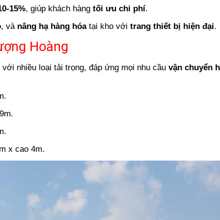
10-15%
, giúp khách hàng
tối ưu chi phí
.
p
, và
nâng hạ hàng hóa
tại kho với
trang thiết bị hiện đại
.
ượng Hoàng
với nhiều loại tải trọng, đáp ứng mọi nhu cầu
vận chuyển h
m.
.9m.
m.
5m x cao 4m.