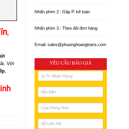
Nhấn phím 2 : Gặp P. kế toán
Nhấn phím 3 : Theo dõi đơn hàng
ín
,
Email: sales@phuonghoangtrans.com
ửi
YÊU CẦU BÁO GIÁ
ải. Với
iếp
,
inh