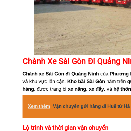
Chành Xe Sài Gòn Đi Quảng Ni
Chành xe Sài Gòn đi Quảng Ninh
của
Phượng 
và khu vực lân cận.
Kho bãi Sài Gòn
nằm trên
q
hàng
, được trang bị
xe nâng
,
xe đẩy
, và
hệ thố
Xem thêm
Vận chuyển gửi hàng đi Huế từ Hà 
Lộ trình và thời gian vận chuyển