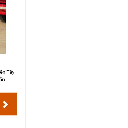
iền Tây
ấn