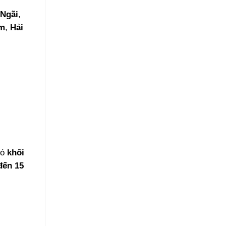
Ngãi
,
m
,
Hải
có
khối
đến 15