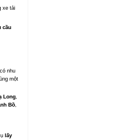
 xe tải
u cầu
có nhu
cùng một
ạ Long
,
nh Bồ
,
vụ
lấy