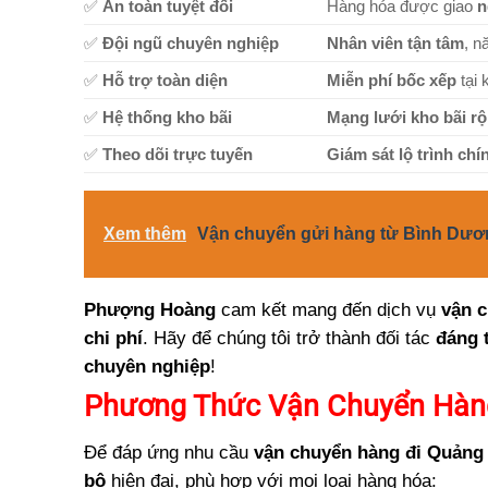
✅
An toàn tuyệt đối
Hàng hóa được giao
n
✅
Đội ngũ chuyên nghiệp
Nhân viên tận tâm
, n
✅
Hỗ trợ toàn diện
Miễn phí bốc xếp
tại 
✅
Hệ thống kho bãi
Mạng lưới kho bãi r
✅
Theo dõi trực tuyến
Giám sát lộ trình chí
Xem thêm
Vận chuyển gửi hàng từ Bình Dươ
Phượng Hoàng
cam kết mang đến dịch vụ
vận 
chi phí
. Hãy để chúng tôi trở thành đối tác
đáng 
chuyên nghiệp
!
Phương Thức Vận Chuyển Hàn
Để đáp ứng nhu cầu
vận chuyển hàng đi Quảng
bộ
hiện đại, phù hợp với mọi loại hàng hóa: