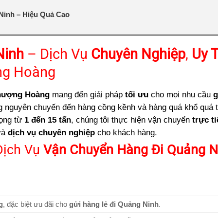
inh – Hiệu Quả Cao
Ninh
– Dịch Vụ
Chuyên Nghiệp
,
Uy T
nh
ng Hoàng
inh
hượng Hoàng
mang đến giải pháp
tối ưu
cho mọi nhu cầu
g
ng nguyên chuyến đến hàng cồng kềnh và hàng quá khổ quá t
uảng Ninh bao lâu?
rọng từ
1 đến 15 tấn
, chúng tôi thực hiện vận chuyển
trực t
 Ninh bao nhiêu?
và
dịch vụ chuyên nghiệp
cho khách hàng.
không?
Dịch Vụ
Vận Chuyển Hàng Đi Quảng N
g
, đặc biệt ưu đãi cho
gửi hàng lẻ đi Quảng Ninh
.