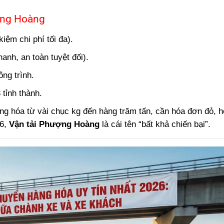
ợng Hoàng
iệm chi phí tối đa).
nh, an toàn tuyệt đối).
ng trình.
 tỉnh thành.
g hóa từ vài chục kg đến hàng trăm tấn, cần hóa đơn đỏ, 
26,
Vận tải Phượng Hoàng
là cái tên “bất khả chiến bại”.