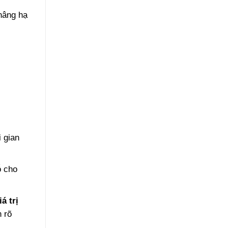
nâng hạ
i gian
ỗ cho
á trị
 rõ