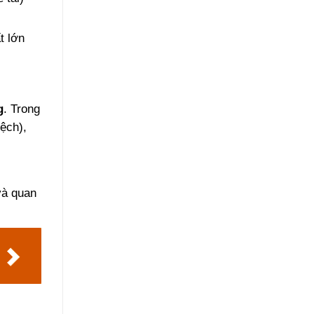
t lớn
g
. Trong
lệch),
và quan