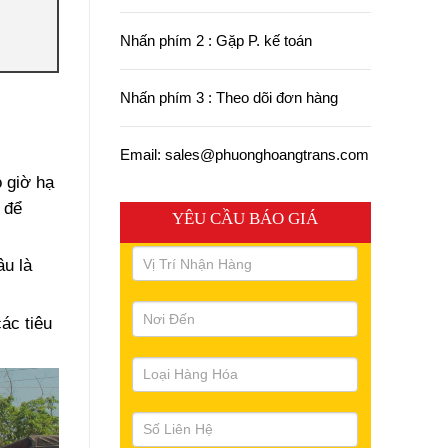
Nhấn phím 2 : Gặp P. kế toán
Nhấn phím 3 : Theo dõi đơn hàng
Email: sales@phuonghoangtrans.com
 giờ hạ
 để
YÊU CẦU BÁO GIÁ
âu là
ác tiêu