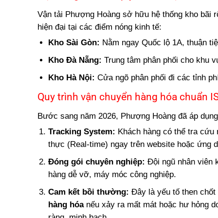
Vận tải Phượng Hoàng sở hữu hệ thống kho bãi rộn
hiện đại tại các điểm nóng kinh tế:
Kho Sài Gòn:
Nằm ngay Quốc lộ 1A, thuận tiện
Kho Đà Nẵng:
Trung tâm phân phối cho khu v
Kho Hà Nội:
Cửa ngõ phân phối đi các tỉnh ph
Quy trình vận chuyển hàng hóa chuẩn I
Bước sang năm 2026, Phượng Hoàng đã áp dụng 
Tracking System:
Khách hàng có thể tra cứu mã
thực (Real-time) ngay trên website hoặc ứng 
Đóng gói chuyên nghiệp:
Đội ngũ nhân viên k
hàng dễ vỡ, máy móc công nghiệp.
Cam kết bồi thường:
Đây là yếu tố then chố
hàng hóa
nếu xảy ra mất mát hoặc hư hỏng do
ràng, minh bạch.