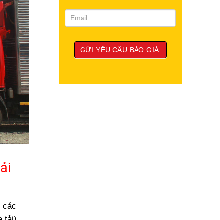
ải
i các
 tải)