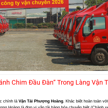
ánh Chim Đầu Đàn” Trong Làng Vận T
c chính là
Vận Tải Phượng Hoàng
. Khác biệt hoàn toàn vớ
ợng Hoàng là đơn vị vận tải hàng hóa chuyên biệt (Chành xe