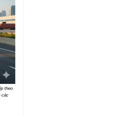
ếp theo
o các