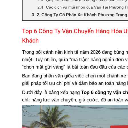
Các dịch vụ mũi nhọn của Vận Tải Phượng 
2. Công Ty Cổ Phần Xe Khách Phương Trang
3. Công Ty Vận Tải Hoàng Long (Hoàng Long 
Top 6 Công Ty Vận Chuyển Hàng Hóa Uy
4. Công Ty Vận Tải Kumho Samco
5. Nhà Xe Văn Minh (Chuyên tuyến Nghệ An –
Khách
6. Xe Khách Chín Nghĩa (Chuyên tuyến Miền 
Trong bối cảnh nền kinh tế năm 2026 đang bùng 
Bảng So Sánh: Nên Chọn Vận Tải Phượng H
nhiệt. Tuy nhiên, giữa “ma trận” hàng nghìn đơn v
Lời Khuyên Của Chuyên Gia Khi Gửi Hàng N
“chọn mặt gửi vàng” là bài toán đau đầu của các 
Kết Luận
Bạn đang phân vân giữa việc chọn một chành xe 
giải pháp tối ưu chi phí và đảm bảo an toàn hàng
Dưới đây là bảng xếp hạng
Top 6 công ty vận c
chí: năng lực vận chuyển, giá cước, độ an toàn v