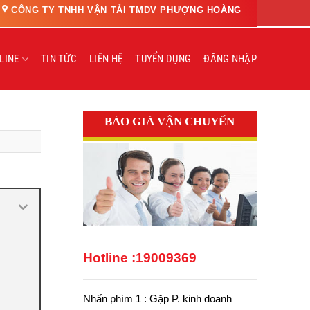
CÔNG TY TNHH VẬN TẢI TMDV PHƯỢNG HOÀNG
LINE
TIN TỨC
LIÊN HỆ
TUYỂN DỤNG
ĐĂNG NHẬP
BÁO GIÁ VẬN CHUYỂN
Hotline :
19009369
Nhấn phím 1 : Gặp P. kinh doanh