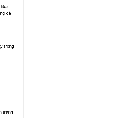
A Bus
ùng cá
ay trong
h tranh