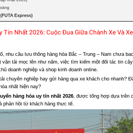
Hoàng
 (FUTA Express)
Asia)
 Tín Nhất 2026: Cuộc Đua Giữa Chành Xe Và Xe
 Hà Tĩnh)
Trung)
nổ, nhu cầu lưu thông hàng hóa Bắc – Trung – Nam chưa bao
oàng Hay Các Công Ty Xe Khách?
ị vận tải mọc lên như nấm, việc tìm kiếm một đối tác tin cậy
ăm 2026
chủ doanh nghiệp và shop kinh doanh online.
tải chuyên nghiệp hay gửi hàng qua xe khách cho nhanh? Đ
 hóa nhất hiện nay?
huyển hàng hóa uy tín nhất 2026
, được tổng hợp dựa trên c
à phản hồi từ khách hàng thực tế.