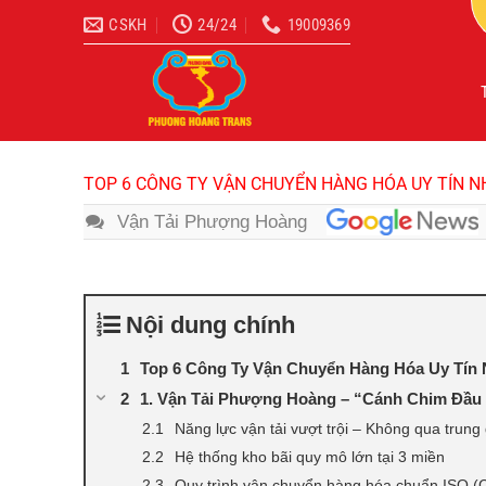
Bỏ
CSKH
24/24
19009369
qua
nội
dung
TOP 6 CÔNG TY VẬN CHUYỂN HÀNG HÓA UY TÍN N
Vận Tải Phượng Hoàng
Nội dung chính
Top 6 Công Ty Vận Chuyển Hàng Hóa Uy Tín 
1. Vận Tải Phượng Hoàng – “Cánh Chim Đầu
Năng lực vận tải vượt trội – Không qua trung
Hệ thống kho bãi quy mô lớn tại 3 miền
Quy trình vận chuyển hàng hóa chuẩn ISO (