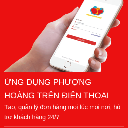
ỨNG DỤNG PHƯỢNG
HOÀNG TRÊN ĐIỆN THOẠI
Tạo, quản lý đơn hàng mọi lúc mọi nơi, hỗ
trợ khách hàng 24/7