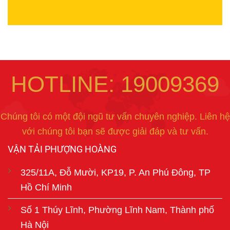
HOTLINE: 19009369
Chúng tôi có một đội ngũ tư vấn chuyên nghiệp. Liên hệ
với chúng tôi bạn sẽ được giải đáp và tư vấn.
VẬN TẢI PHƯỢNG HOÀNG
325/11A, Đỗ Mười, KP19, P. An Phú Đông, TP
Hồ Chí Minh
Số 1 Thúy Lĩnh, Phường Lĩnh Nam, Thành phố
Hà Nội