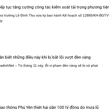
iếp tục tăng cường công tác kiểm soát tải trọng phương tiệ
hứ trưởng Lê Đình Thọ vừa ký ban hành Kế hoạch số 12885/KH-BGTV
ếp
ần biết những điều này khi bị bắt lỗi vượt đèn vàng
iadinhNet – Từ tháng 11 này, lỗi vi phạm đèn vàng sẽ bị xử phạt
iao thông Phú Yên thiệt hại gần 100 tỷ đồng do mưa lũ