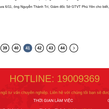
rưa 6/11, ông Nguyễn Thành Trí, Giám đốc Sở GTVT Phú Yên cho biết
39
40
41
42
43
44
HOTLINE: 19009369
 ngũ tư vấn chuyên nghiệp. Liên hệ với chúng tôi bạn sẽ đượ
THỜI GIAN LÀM VIỆC