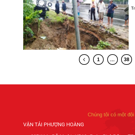
T
1
…
38
Chúng tôi có một đội
VẬN TẢI PHƯỢNG HOÀNG