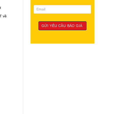
n
T về