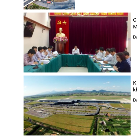
C
M
Đ
K
k
Đ