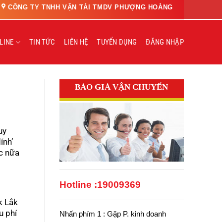
CÔNG TY TNHH VẬN TẢI TMDV PHƯỢNG HOÀNG
LINE
TIN TỨC
LIÊN HỆ
TUYỂN DỤNG
ĐĂNG NHẬP
BÁO GIÁ VẬN CHUYỂN
uy
ính’
c nữa
Hotline :
19009369
k Lắk
u phí
Nhấn phím 1 : Gặp P. kinh doanh