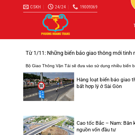
Bỏ
CSKH
24/24
19009369
qua
nội
dung
Từ 1/11: Những biển báo giao thông mới tinh nà
Bộ Giao Thông Vận Tải sẽ đưa vào sử dụng nhiều biển 
Hàng loạt biển báo giao 
bất hợp lý ở Sài Gòn
Cao tốc Bắc – Nam: Băn 
nguồn vốn đầu tư