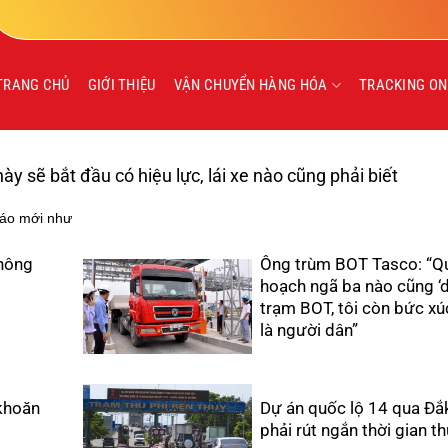
TRANG CHỦ
GIỚI THIỆU
VẬN CHUYỂN HÀNG HÓA
TRACKING ON
y sẽ bắt đầu có hiệu lực, lái xe nào cũng phải biết
báo mới như
thông
Ông trùm BOT Tasco: “Q
hoạch ngã ba nào cũng ‘d
trạm BOT, tôi còn bức xú
là người dân”
khoăn
Dự án quốc lộ 14 qua Đắ
phải rút ngắn thời gian th