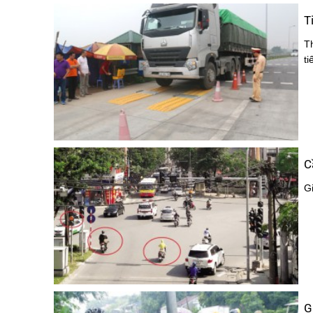
T
T
ti
C
G
G