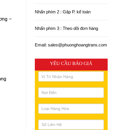
Nhấn phím 2 : Gặp P. kế toán
ương –
Nhấn phím 3 : Theo dõi đơn hàng
Email: sales@phuonghoangtrans.com
YÊU CẦU BÁO GIÁ
àng