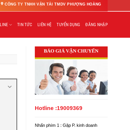
CÔNG TY TNHH VẬN TẢI TMDV PHƯỢNG HOÀNG
LINE
TIN TỨC
LIÊN HỆ
TUYỂN DỤNG
ĐĂNG NHẬP
BÁO GIÁ VẬN CHUYỂN
Hotline :
19009369
Nhấn phím 1 : Gặp P. kinh doanh