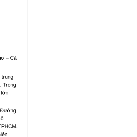
hơ – Cà
 trung
. Trong
 lớn
. Đường
ôi
à TPHCM.
hiên