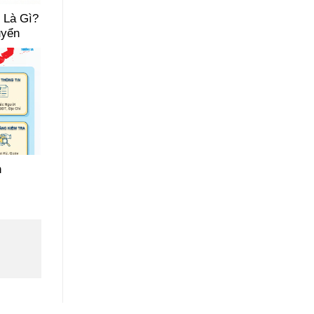
 Là Gì?
uyển
n