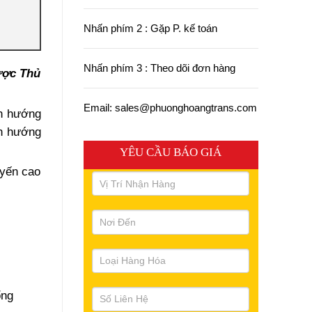
Nhấn phím 2 : Gặp P. kế toán
Nhấn phím 3 : Theo dõi đơn hàng
ược Thủ
Email: sales@phuonghoangtrans.com
nh hướng
nh hướng
YÊU CẦU BÁO GIÁ
uyến cao
ổng