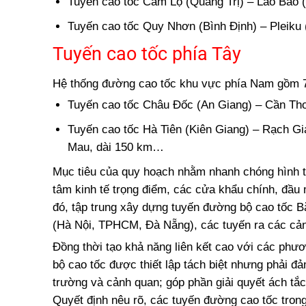
Tuyến cao tốc Cam Lộ (Quảng Trị) – Lao Bảo (
Tuyến cao tốc Quy Nhơn (Bình Định) – Pleiku (
Tuyến cao tốc phía Tây
Hệ thống đường cao tốc khu vực phía Nam gồm 7 
Tuyến cao tốc Châu Đốc (An Giang) – Cần Thơ
Tuyến cao tốc Hà Tiên (Kiên Giang) – Rạch Gi
Mau, dài 150 km…
Mục tiêu của quy hoạch nhằm nhanh chóng hình t
tâm kinh tế trọng điểm, các cửa khẩu chính, đầu 
đó, tập trung xây dựng tuyến đường bộ cao tốc B
(Hà Nội, TPHCM, Đà Nẵng), các tuyến ra các cản
Đồng thời tạo khả năng liên kết cao với các phươ
bộ cao tốc được thiết lập tách biệt nhưng phải 
trường và cảnh quan; góp phần giải quyết ách tắ
Quyết định nêu rõ, các tuyến đường cao tốc tron