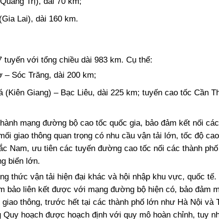
Quảng Trị), dài 70 km;
Gia Lai), dài 160 km.
tuyến với tổng chiều dài 983 km. Cụ thể:
 – Sóc Trăng, dài 200 km;
á (Kiên Giang) – Bạc Liêu, dài 225 km; tuyến cao tốc Cần T
hành mạng đường bộ cao tốc quốc gia, bảo đảm kết nối các
mối giao thông quan trọng có nhu cầu vận tải lớn, tốc độ cao
ắc Nam, ưu tiên các tuyến đường cao tốc nối các thành phố
g biển lớn.
ng thức vận tải hiện đại khác và hội nhập khu vực, quốc tế
đảm bảo liên kết được với mạng đường bộ hiện có, bảo đảm m
c giao thông, trước hết tại các thành phố lớn như Hà Nội v
g Quy hoạch được hoạch định với quy mô hoàn chỉnh, tuy n