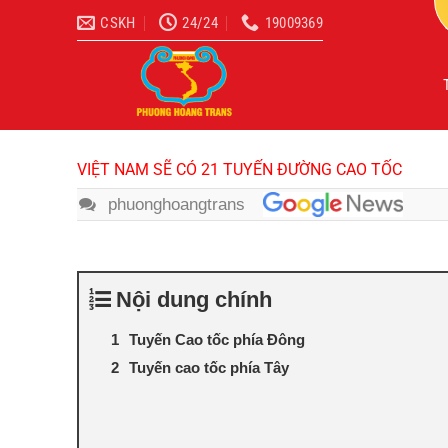
Bỏ
CSKH
24/24
19009369
qua
nội
dung
VIỆT NAM SẼ CÓ 21 TUYẾN ĐƯỜNG CAO TỐC
phuonghoangtrans
Nội dung chính
Tuyến Cao tốc phía Đông
Tuyến cao tốc phía Tây