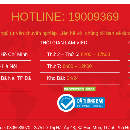
HOTLINE: 19009369
 ngũ tư vấn chuyên nghiệp. Liên hệ với chúng tôi bạn sẽ đượ
THỜI GIAN LÀM VIỆC
 Hồ Chí Minh
Thứ 2 – Thứ 6:
8h00 – 17h00
ố Hà Nội
Thứ 7:
8h00 – 12h00
 Bà Nà, TP Đà
Kho Bãi:
24/24
ế: 0305689070 - 2/75 Lê Thị Hà, Ấp 48, Xã Hóc Môn, Thành Phố H