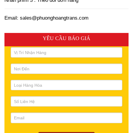
Nhấn phím 3 : Theo dõi đơn hàng
Email: sales@phuonghoangtrans.com
YÊU CẦU BÁO GIÁ