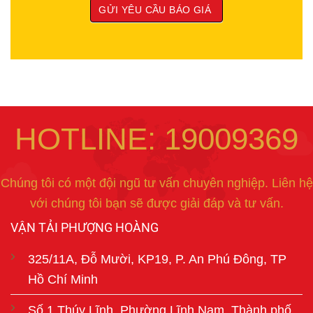
HOTLINE: 19009369
Chúng tôi có một đội ngũ tư vấn chuyên nghiệp. Liên hệ
với chúng tôi bạn sẽ được giải đáp và tư vấn.
VẬN TẢI PHƯỢNG HOÀNG
325/11A, Đỗ Mười, KP19, P. An Phú Đông, TP
Hồ Chí Minh
Số 1 Thúy Lĩnh, Phường Lĩnh Nam, Thành phố