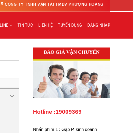
CÔNG TY TNHH VẬN TẢI TMDV PHƯỢNG HOÀNG
LINE
TIN TỨC
LIÊN HỆ
TUYỂN DỤNG
ĐĂNG NHẬP
BÁO GIÁ VẬN CHUYỂN
Hotline :
19009369
Nhấn phím 1 : Gặp P. kinh doanh