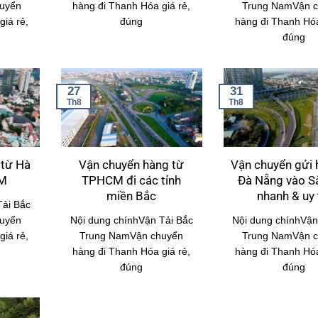
uyển
hàng đi Thanh Hóa giá rẻ,
Trung NamVận 
iá rẻ,
đúng
hàng đi Thanh Hóa
đúng
27
31
Th8
Th8
 từ Hà
Vận chuyển hàng từ
Vận chuyển gửi 
CM
TPHCM đi các tỉnh
Đà Nẵng vào S
miền Bắc
nhanh & uy 
Tải Bắc
uyển
Nội dung chínhVận Tải Bắc
Nội dung chínhVận
iá rẻ,
Trung NamVận chuyển
Trung NamVận 
hàng đi Thanh Hóa giá rẻ,
hàng đi Thanh Hóa
đúng
đúng