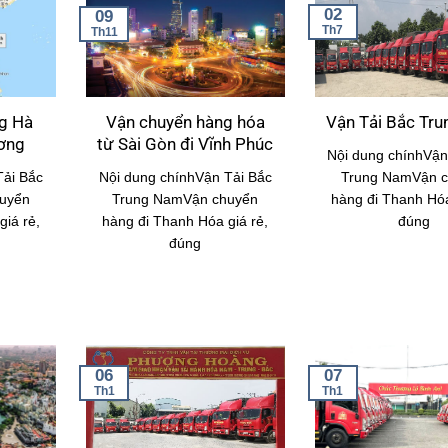
02
09
Th7
Th11
g Hà
Vận chuyển hàng hóa
Vận Tải Bắc Tr
ương
từ Sài Gòn đi Vĩnh Phúc
Nội dung chínhVận
Tải Bắc
Nội dung chínhVận Tải Bắc
Trung NamVận 
uyển
Trung NamVận chuyển
hàng đi Thanh Hóa
iá rẻ,
hàng đi Thanh Hóa giá rẻ,
đúng
đúng
06
07
Th1
Th1