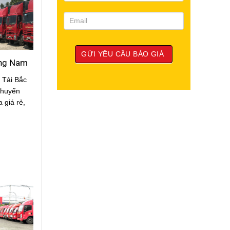
ung Nam
 Tải Bắc
chuyển
 giá rẻ,