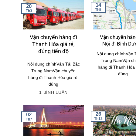
14
20
Th5
Th3
Vận chuyển hàn
Vận chuyển hàng đi
Nội đi Bình D
Thanh Hóa giá rẻ,
đúng tiến độ
Nội dung chínhVận 
Trung NamVận ch
Nội dung chínhVận Tải Bắc
hàng đi Thanh Hóa g
Trung NamVận chuyển
đúng
hàng đi Thanh Hóa giá rẻ,
đúng
1 BÌNH LUẬN
26
02
Th12
Th7