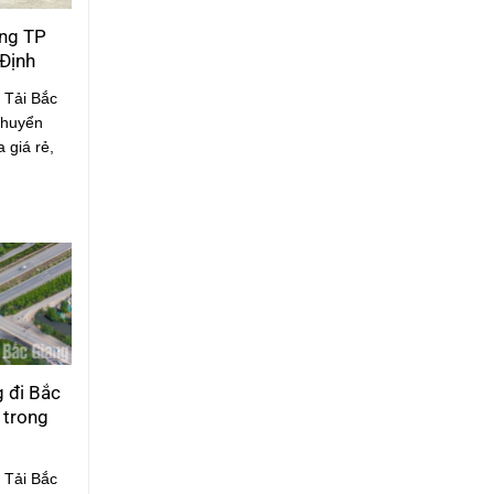
ng TP
Định
 Tải Bắc
chuyển
 giá rẻ,
 đi Bắc
i trong
 Tải Bắc