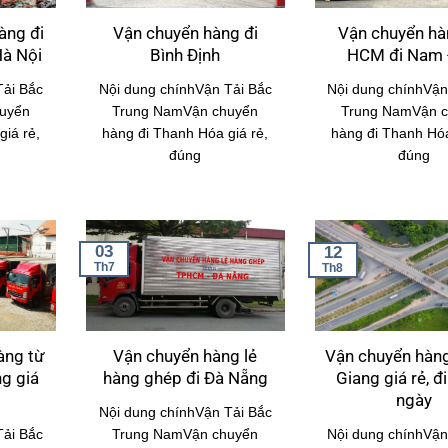
àng đi
Vận chuyển hàng đi
Vận chuyển hà
Hà Nội
Bình Định
HCM đi Nam 
Tải Bắc
Nội dung chínhVận Tải Bắc
Nội dung chínhVận
uyển
Trung NamVận chuyển
Trung NamVận 
iá rẻ,
hàng đi Thanh Hóa giá rẻ,
hàng đi Thanh Hóa
đúng
đúng
03
12
Th7
Th8
àng từ
Vận chuyển hàng lẻ
Vận chuyển hàng
g giá
hàng ghép đi Đà Nẵng
Giang giá rẻ, đ
ngày
Nội dung chínhVận Tải Bắc
Tải Bắc
Trung NamVận chuyển
Nội dung chínhVận