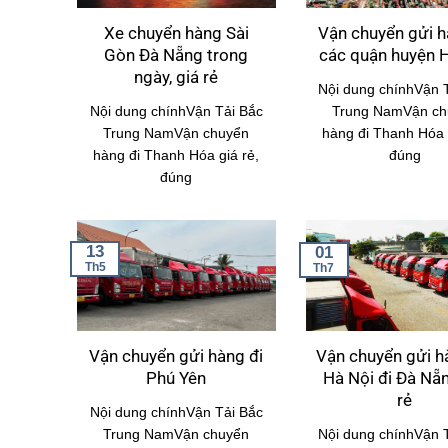
Xe chuyển hàng Sài
Vận chuyển gửi h
Gòn Đà Nẵng trong
các quận huyện 
ngày, giá rẻ
Nội dung chínhVận 
Nội dung chínhVận Tải Bắc
Trung NamVận ch
Trung NamVận chuyển
hàng đi Thanh Hóa g
hàng đi Thanh Hóa giá rẻ,
đúng
đúng
13
01
Th5
Th7
Vận chuyển gửi hàng đi
Vận chuyển gửi h
Phú Yên
Hà Nội đi Đà Nẵn
rẻ
Nội dung chínhVận Tải Bắc
Trung NamVận chuyển
Nội dung chínhVận 