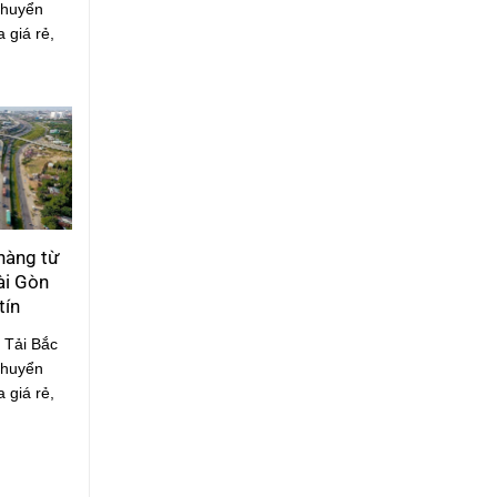
chuyển
 giá rẻ,
hàng từ
ài Gòn
tín
 Tải Bắc
chuyển
 giá rẻ,