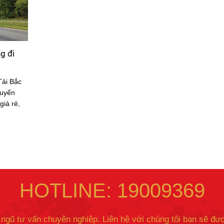
g đi
Tải Bắc
uyển
iá rẻ,
HOTLINE: 19009369
 ngũ tư vấn chuyên nghiệp. Liên hệ với chúng tôi bạn sẽ đượ