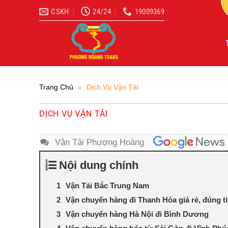
Bỏ
CSKH
24/24
19009369
qua
nội
dung
Trang Chủ
»
Dịch Vụ Vận Tải
DỊCH VỤ VẬN TẢI
Vận Tải Phượng Hoàng
Nội dung chính
Vận Tải Bắc Trung Nam
Vận chuyển hàng đi Thanh Hóa giá rẻ, đúng t
Vận chuyển hàng Hà Nội đi Bình Dương