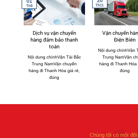
20
01
Th11
Th9
Dịch vụ vận chuyển
Vận chuyển hàn
hàng đảm bảo thanh
Điện Biên
toán
Nội dung chínhVận 
Nội dung chínhVận Tải Bắc
Trung NamVận ch
Trung NamVận chuyển
hàng đi Thanh Hóa g
hàng đi Thanh Hóa giá rẻ,
đúng
đúng
Chúng tôi có một đội