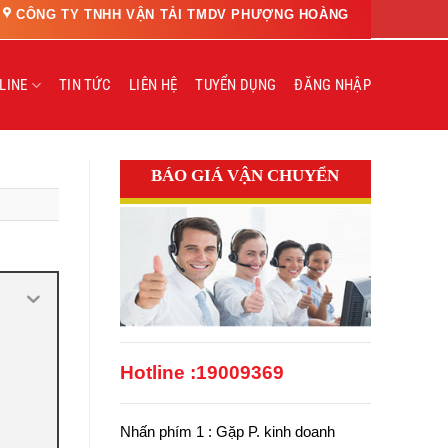
CÔNG TY TNHH VẬN TẢI TMDV PHƯỢNG HOÀNG
LINE
TIN TỨC
LIÊN HỆ
TUYỂN DỤNG
ĐĂNG NHẬP
BÁO GIÁ VẬN CHUYỂN
Hotline :
19009369
Nhấn phím 1 : Gặp P. kinh doanh