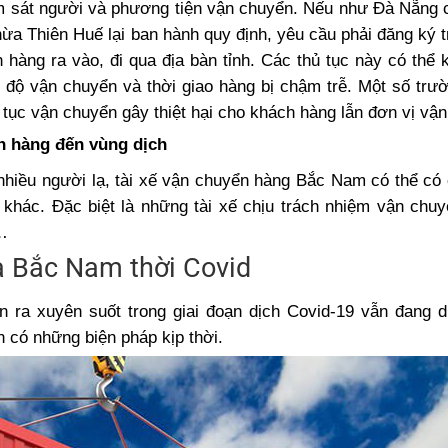
ám sát người và phương tiện vận chuyển. Nếu như Đà Nẵng 
Thừa Thiên Huế lại ban hành quy định, yêu cầu phải đăng ký 
àng ra vào, đi qua địa bàn tỉnh. Các thủ tục này có thể 
iến độ vận chuyển và thời giao hàng bị chậm trễ. Một số trư
tục vận chuyển gây thiệt hại cho khách hàng lẫn đơn vị vận 
ển hàng đến vùng dịch
 nhiều người lạ, tài xế vận chuyển hàng Bắc Nam có thể có
khác. Đặc biệt là những tài xế chịu trách nhiệm vận chuy
…
a Bắc Nam thời Covid
 ra xuyên suốt trong giai đoạn dịch Covid-19 vẫn đang d
 có những biện pháp kịp thời.