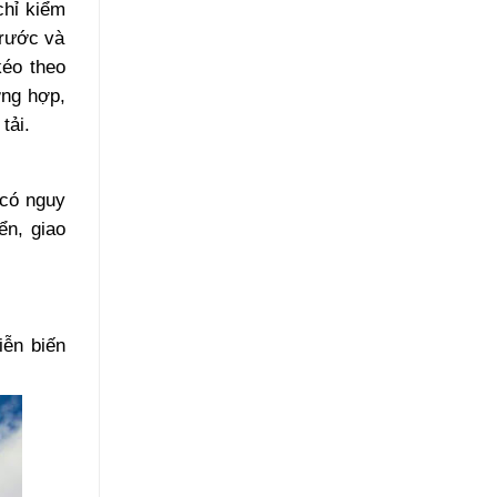
chỉ kiểm
trước và
kéo theo
ờng hợp,
tải.
 có nguy
ển, giao
iễn biến