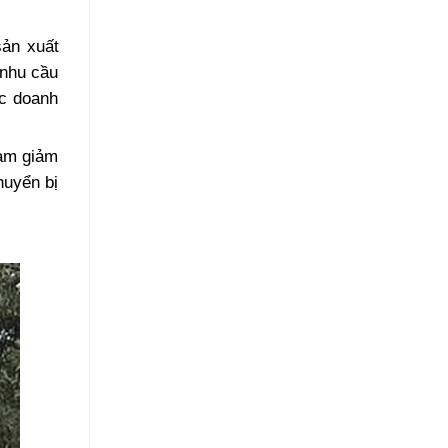
sản xuất
 nhu cầu
ác doanh
làm giảm
huyển bị