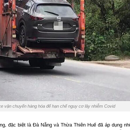
xe vận chuyển hàng hóa để hạn chế nguy cơ lây nhiễm Covid
ương, đặc biệt là Đà Nẵng và Thừa Thiên Huế đã áp dụng n