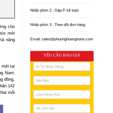
Nhấn phím 2 : Gặp P. kế toán
Nhấn phím 3 : Theo dõi đơn hàng
ưởng cho
thức mới
Email: sales@phuonghoangtrans.com
khả năng
YÊU CẦU BÁO GIÁ
 mới tại
ng Nam,
ng đồng,
nhận 142
 Nai mỗi