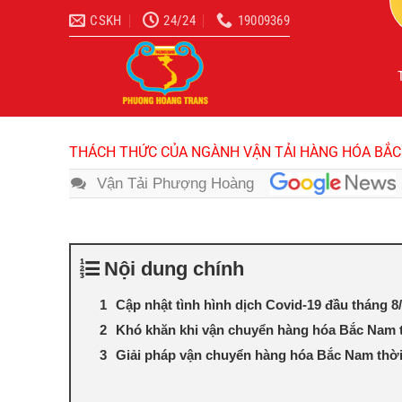
Bỏ
CSKH
24/24
19009369
qua
nội
dung
THÁCH THỨC CỦA NGÀNH VẬN TẢI HÀNG HÓA BẮC
Vận Tải Phượng Hoàng
Nội dung chính
Cập nhật tình hình dịch Covid-19 đầu tháng 8
Khó khăn khi vận chuyển hàng hóa Bắc Nam 
Giải pháp vận chuyển hàng hóa Bắc Nam thờ