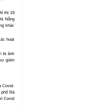
ỉ thị 19
 Đà Nẵng
ng khác
các hoạt
n bị ảnh
 sự giám
a Covid-
h phố Đà
ời Covid