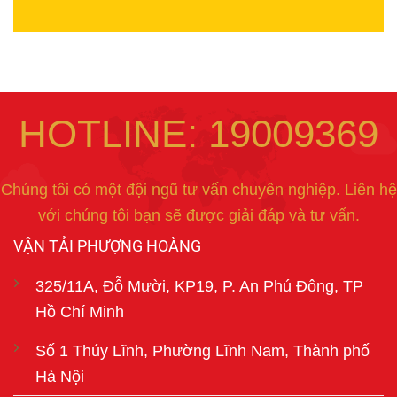
HOTLINE: 19009369
Chúng tôi có một đội ngũ tư vấn chuyên nghiệp. Liên hệ
với chúng tôi bạn sẽ được giải đáp và tư vấn.
VẬN TẢI PHƯỢNG HOÀNG
325/11A, Đỗ Mười, KP19, P. An Phú Đông, TP
Hồ Chí Minh
Số 1 Thúy Lĩnh, Phường Lĩnh Nam, Thành phố
Hà Nội