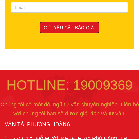
HOTLINE: 19009369
Chúng tôi có một đội ngũ tư vấn chuyên nghiệp. Liên hệ
với chúng tôi bạn sẽ được giải đáp và tư vấn.
VẬN TẢI PHƯỢNG HOÀNG
325/11A, Đỗ Mười, KP19, P. An Phú Đông, TP