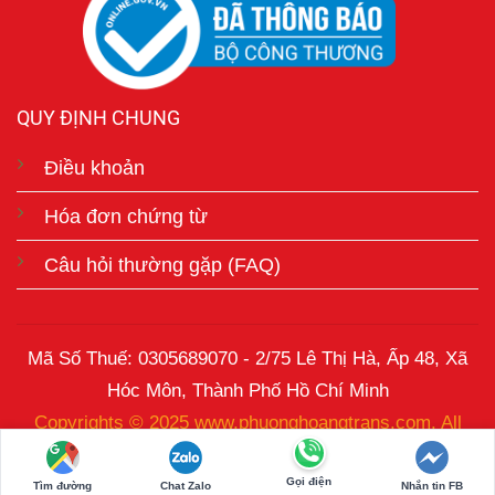
QUY ĐỊNH CHUNG
Điều khoản
Hóa đơn chứng từ
Câu hỏi thường gặp (FAQ)
Mã Số Thuế: 0305689070 - 2/75 Lê Thị Hà, Ấp 48, Xã
Hóc Môn, Thành Phố Hồ Chí Minh
Copyrights © 2025 www.phuonghoangtrans.com. All
Rights Reserved.
Gọi điện
Tìm đường
Chat Zalo
Nhắn tin FB