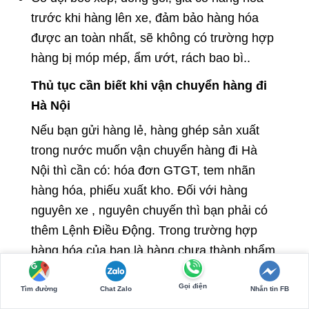
trước khi hàng lên xe, đảm bảo hàng hóa
được an toàn nhất, sẽ không có trường hợp
hàng bị móp mép, ẩm ướt, rách bao bì..
Thủ tục cần biết khi vận chuyển hàng đi
Hà Nội
Nếu bạn gửi hàng lẻ, hàng ghép sản xuất
trong nước muốn vận chuyển hàng đi Hà
Nội thì cần có: hóa đơn GTGT, tem nhãn
hàng hóa, phiếu xuất kho. Đối với hàng
nguyên xe , nguyên chuyến thì bạn phải có
thêm Lệnh Điều Động. Trong trường hợp
hàng hóa của bạn là hàng chưa thành phẩm
hoặc hàng chuyển cho chi nhánh, đại lý bán
Gọi điện
lẻ chưa có hóa đơn thì bạn phải có Phiếu
Tìm đường
Chat Zalo
Nhắn tin FB