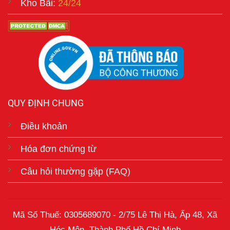
Kho Bãi:
24/24
QUY ĐỊNH CHUNG
Điều khoản
Hóa đơn chứng từ
Câu hỏi thường gặp (FAQ)
Mã Số Thuế: 0305689070 - 2/75 Lê Thị Hà, Ấp 48, Xã
Hóc Môn, Thành Phố Hồ Chí Minh