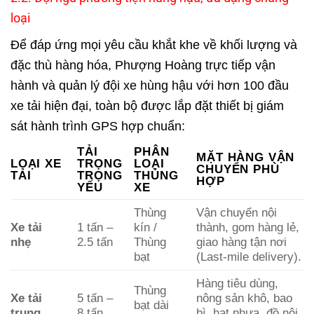
loại
Để đáp ứng mọi yêu cầu khắt khe về khối lượng và
đặc thù hàng hóa, Phượng Hoàng trực tiếp vận
hành và quản lý đội xe hùng hậu với hơn 100 đầu
xe tải hiện đại, toàn bộ được lắp đặt thiết bị giám
sát hành trình GPS hợp chuẩn:
TẢI
PHÂN
MẶT HÀNG VẬN
LOẠI XE
TRỌNG
LOẠI
CHUYỂN PHÙ
TẢI
TRỌNG
THÙNG
HỢP
YẾU
XE
Thùng
Vận chuyển nội
Xe tải
1 tấn –
kín /
thành, gom hàng lẻ,
nhẹ
2.5 tấn
Thùng
giao hàng tận nơi
bạt
(Last-mile delivery).
Hàng tiêu dùng,
Thùng
Xe tải
5 tấn –
nông sản khô, bao
bạt dài
trung
8 tấn
bì, hạt nhựa, đồ nội