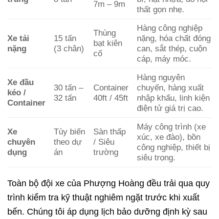
7m – 9m
thất gọn nhẹ.
Hàng công nghiệp
Thùng
Xe tải
15 tấn
nặng, hóa chất đóng
bạt kiên
nặng
(3 chân)
can, sắt thép, cuộn
cố
cáp, máy móc.
Hàng nguyên
Xe đầu
30 tấn –
Container
chuyến, hàng xuất
kéo /
32 tấn
40ft / 45ft
nhập khẩu, linh kiện
Container
điện tử giá trị cao.
Máy công trình (xe
Xe
Tùy biến
Sàn thấp
xúc, xe đào), bồn
chuyên
theo dự
/ Siêu
công nghiệp, thiết bị
dụng
án
trường
siêu trọng.
Toàn bộ đội xe của Phượng Hoàng đều trải qua quy
trình kiểm tra kỹ thuật nghiêm ngặt trước khi xuất
bến. Chúng tôi áp dụng lịch bảo dưỡng định kỳ sau