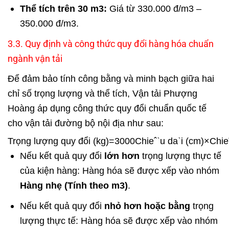
Thể tích trên 30
m
3
:
Giá từ 330.000 đ/
m
3
–
350.000 đ/
m
3
.
3.3. Quy định và công thức quy đổi hàng hóa chuẩn
ngành vận tải
Để đảm bảo tính công bằng và minh bạch giữa hai
chỉ số trọng lượng và thể tích, Vận tải Phượng
Hoàng áp dụng công thức quy đổi chuẩn quốc tế
cho vận tải đường bộ nội địa như sau:
Trọng l
ư
ợng quy
đ
ổi (kg)
=
3000
Chi
e
ˆ
ˋ
u d
a
ˋ
i (cm)
×
Chi
e
Nếu kết quả quy đổi
lớn hơn
trọng lượng thực tế
của kiện hàng: Hàng hóa sẽ được xếp vào nhóm
Hàng nhẹ (Tính theo m3)
.
Nếu kết quả quy đổi
nhỏ hơn hoặc bằng
trọng
lượng thực tế: Hàng hóa sẽ được xếp vào nhóm