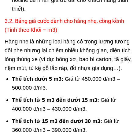
thiết).
3.2. Bảng giá cước dành cho hàng nhẹ, cồng kềnh
(Tính theo Khối –
m
3
)
Hàng nhẹ là những loại hàng có trọng lượng tương
đối nhẹ nhưng lại chiếm nhiều không gian, diện tích
lòng thùng xe (ví dụ: bông xơ, bao bì carton, tã giấy,
nệm mút, tủ kệ gỗ lắp ráp, đồ nhựa gia dụng…).
Thể tích dưới 5
m
3
:
Giá từ 450.000 đ/
m
3
–
500.000 đ/
m
3
.
Thể tích từ 5
m
3
đến dưới 15
m
3
:
Giá từ
400.000 đ/
m
3
– 430.000 đ/
m
3
.
Thể tích từ 15
m
3
đến dưới 30
m
3
:
Giá từ
360.000 đ/
m
3
– 390.000 đ/
m
3
.