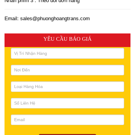
Nhấn phím 3 : Theo dõi đơn hàng
Email: sales@phuonghoangtrans.com
YÊU CẦU BÁO GIÁ