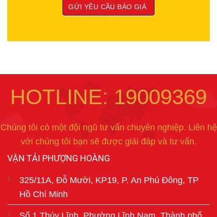
HOTLINE: 19009369
Chúng tôi có một đội ngũ tư vấn chuyên nghiệp. Liên hệ
với chúng tôi bạn sẽ được giải đáp và tư vấn.
VẬN TẢI PHƯỢNG HOÀNG
325/11A, Đỗ Mười, KP19, P. An Phú Đông, TP
Hồ Chí Minh
Số 1 Thúy Lĩnh, Phường Lĩnh Nam, Thành phố