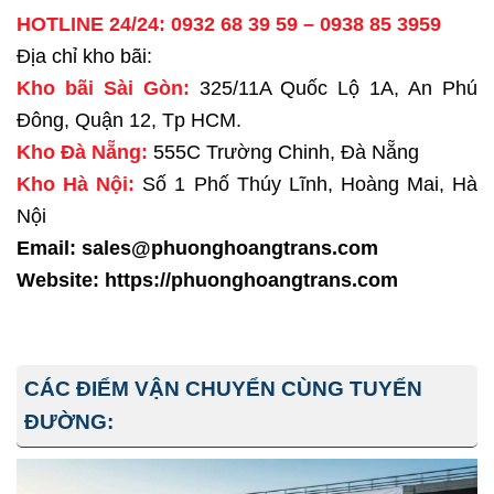
HOTLINE 24/24:
0932 68 39 59
–
0938 85 3959
Địa chỉ kho bãi:
Kho bãi Sài Gòn:
325/11A Quốc Lộ 1A, An Phú
Đông, Quận 12, Tp HCM.
Kho Đà Nẵng:
555C Trường Chinh, Đà Nẵng
Kho Hà Nội:
Số 1 Phố Thúy Lĩnh, Hoàng Mai, Hà
Nội
Email: sales@phuonghoangtrans.com
Website:
https://phuonghoangtrans.com
CÁC ĐIỂM VẬN CHUYỂN CÙNG TUYẾN
ĐƯỜNG: