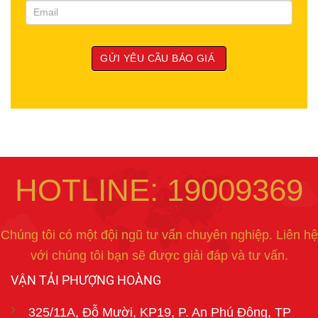
HOTLINE: 19009369
Chúng tôi có một đội ngũ tư vấn chuyên nghiệp. Liên hệ
với chúng tôi bạn sẽ được giải đáp và tư vấn.
VẬN TẢI PHƯỢNG HOÀNG
325/11A, Đỗ Mười, KP19, P. An Phú Đông, TP