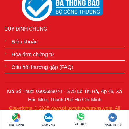
QUY ĐỊNH CHUNG
Điều khoản
Hóa đơn chứng từ
Câu hỏi thường gặp (FAQ)
Mã Số Thuế: 0305689070 - 2/75 Lê Thị Hà, Ấp 48, Xã
Hóc Môn, Thành Phố Hồ Chí Minh
Copyrights © 2025 www.phuonghoangtrans.com. All
Rights Reserved.
Gọi điện
Tìm đường
Chat Zalo
Nhắn tin FB