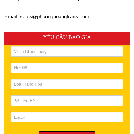
Email: sales@phuonghoangtrans.com
YÊU CẦU BÁO GIÁ