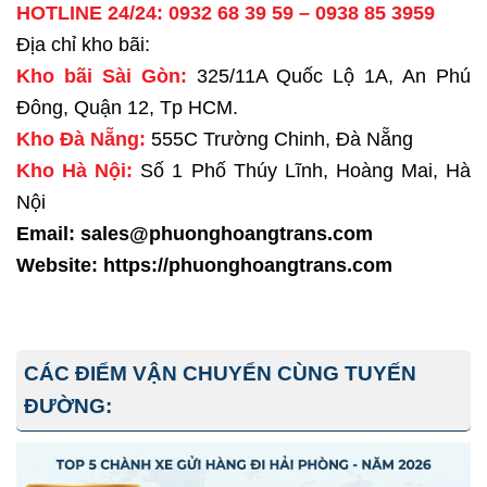
HOTLINE 24/24:
0932 68 39 59
–
0938 85 3959
Địa chỉ kho bãi:
Kho bãi Sài Gòn:
325/11A Quốc Lộ 1A, An Phú
Đông, Quận 12, Tp HCM.
Kho Đà Nẵng:
555C Trường Chinh, Đà Nẵng
Kho Hà Nội:
Số 1 Phố Thúy Lĩnh, Hoàng Mai, Hà
Nội
Email: sales@phuonghoangtrans.com
Website:
https://phuonghoangtrans.com
CÁC ĐIỂM VẬN CHUYỂN CÙNG TUYẾN
ĐƯỜNG: