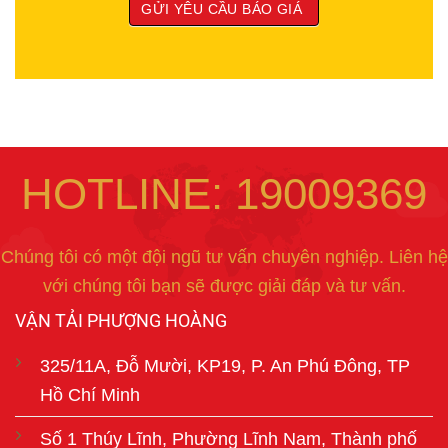
HOTLINE: 19009369
Chúng tôi có một đội ngũ tư vấn chuyên nghiệp. Liên hệ
với chúng tôi bạn sẽ được giải đáp và tư vấn.
VẬN TẢI PHƯỢNG HOÀNG
325/11A, Đỗ Mười, KP19, P. An Phú Đông, TP
Hồ Chí Minh
Số 1 Thúy Lĩnh, Phường Lĩnh Nam, Thành phố