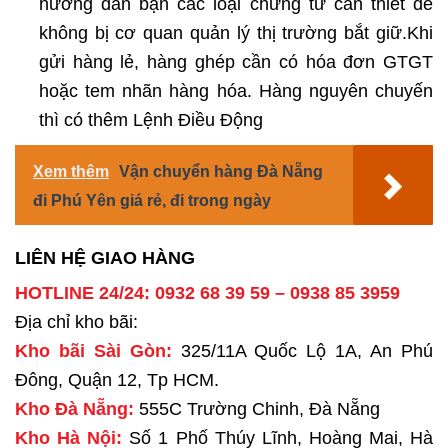
hướng dẫn bạn các loại chứng từ cần thiết để
không bị cơ quan quản lý thị trường bắt giữ.Khi
gửi hàng lẻ, hàng ghép cần có hóa đơn GTGT
hoặc tem nhãn hàng hóa. Hàng nguyên chuyến
thì có thêm Lệnh Điều Động
Xem thêm
Vận chuyển hàng Đà Nẵng
đi Phú Yên giá rẻ, đi trong ngày
LIÊN HỆ GIAO HÀNG
HOTLINE 24/24: 0932 68 39 59 – 0938 85 3959
Địa chỉ kho bãi:
Kho bãi Sài Gòn:
325/11A Quốc Lộ 1A, An Phú
Đông, Quận 12, Tp HCM.
Kho Đà Nẵng:
555C Trường Chinh, Đà Nẵng
Kho Hà Nội:
Số 1 Phố Thúy Lĩnh, Hoàng Mai, Hà