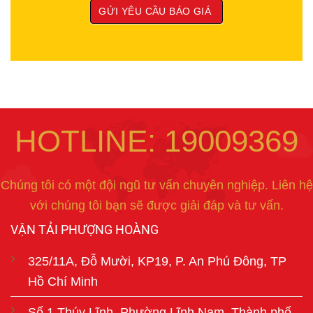
HOTLINE: 19009369
Chúng tôi có một đội ngũ tư vấn chuyên nghiệp. Liên hệ
với chúng tôi bạn sẽ được giải đáp và tư vấn.
VẬN TẢI PHƯỢNG HOÀNG
325/11A, Đỗ Mười, KP19, P. An Phú Đông, TP
Hồ Chí Minh
Số 1 Thúy Lĩnh, Phường Lĩnh Nam, Thành phố