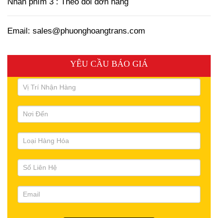
Nhấn phím 3 : Theo dõi đơn hàng
Email: sales@phuonghoangtrans.com
YÊU CẦU BÁO GIÁ