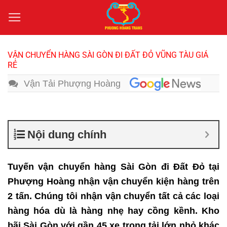
Bỏ
qua
nội
dung
VẬN CHUYỂN HÀNG SÀI GÒN ĐI ĐẤT ĐỎ VŨNG TÀU GIÁ
RẺ
Vận Tải Phượng Hoàng
Nội dung chính
Tuyến vận chuyển hàng Sài Gòn đi Đất Đỏ tại
Phượng Hoàng nhận vận chuyển kiện hàng trên
2 tấn. Chúng tôi nhận vận chuyển tất cả các loại
hàng hóa dù là hàng nhẹ hay cồng kềnh. Kho
bãi Sài Gòn với gần 45 xe trọng tải lớn nhỏ khác