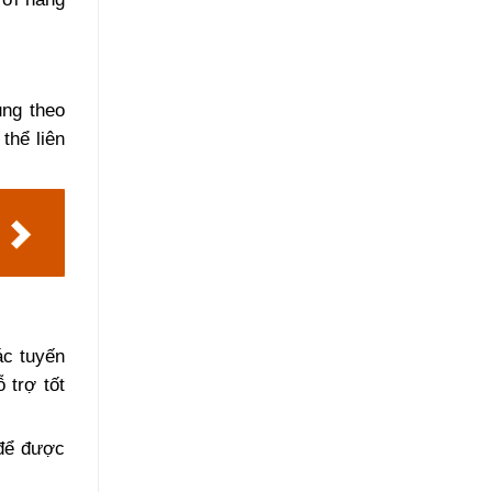
ung theo
thể liên
ác tuyến
 trợ tốt
 để được