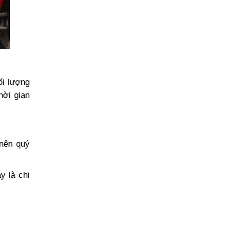
ối lượng
hời gian
 nên quý
y là chi