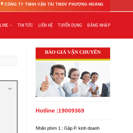
CÔNG TY TNHH VẬN TẢI TMDV PHƯỢNG HOÀNG
LINE
TIN TỨC
LIÊN HỆ
TUYỂN DỤNG
ĐĂNG NHẬP
BÁO GIÁ VẬN CHUYỂN
Hotline :
19009369
Nhấn phím 1 : Gặp P. kinh doanh