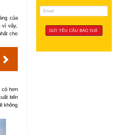
hàng của
 vì vậy,
nhất cho
ã có hơn
xuất bến
sẽ không