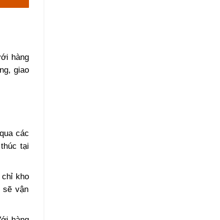
với hàng
ng, giao
 qua các
thúc tại
 chỉ kho
i sẽ vận
Với hàng