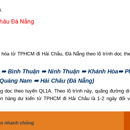
i.
Châu Đà Nẵng
 hóa từ TPHCM đi Hải Châu, Đà Nẵng theo lộ trình dọc t
i ➠ Bình Thuận ➠ Ninh Thuận ➠ Khánh Hòa➠ P
 Quảng Nam ➠ Hải Châu (Đà Nẵng)
ng
dọc theo tuyến QL1A. Theo lộ trình này, quãng đường d
ển hàng dự kiến từ TPHCM đi Hải Châu là 1-2 ngày đối v
ận nhanh chóng