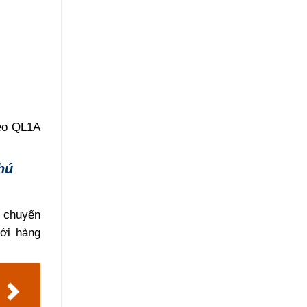
heo QL1A
hú
i chuyển
ới hàng