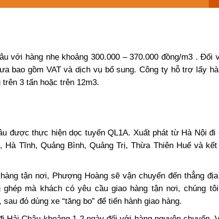
âu với hàng nhẹ khoảng 300.000 – 370.000 đồng/m3 . Đối 
ưa bao gồm VAT và dịch vụ bổ sung. Công ty hỗ trợ lấy hà
 trên 3 tấn hoặc trên 12m3.
âu được thực hiện dọc tuyến QL1A. Xuất phát từ Hà Nội đi
 Hà Tĩnh, Quảng Bình, Quảng Trị, Thừa Thiên Huế và kết 
 hàng tận nơi, Phượng Hoàng sẽ vận chuyển đến thẳng địa
g ghép mà khách có yêu cầu giao hàng tận nơi, chúng tô
au đó dùng xe “tăng bo” để tiến hành giao hàng.
đi Hải Châu khoảng 1-2 ngày đối với hàng nguyên chuyến. 