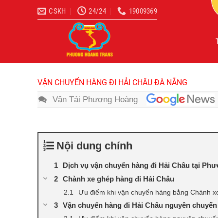
Bỏ
CSKH
24/24
19009369
qua
nội
dung
VẬN CHUYỂN HÀNG ĐI HẢI CHÂU ĐÀ NẴNG
Vận Tải Phượng Hoàng
Nội dung chính
Dịch vụ vận chuyển hàng đi Hải Châu tại P
Chành xe ghép hàng đi Hải Châu
Ưu điểm khi vận chuyển hàng bằng Chành x
Vận chuyển hàng đi Hải Châu nguyên chuyến