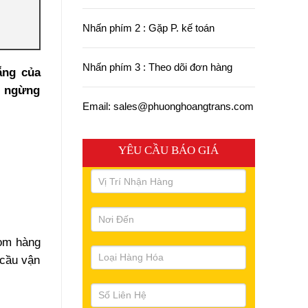
Nhấn phím 2 : Gặp P. kế toán
Nhấn phím 3 : Theo dõi đơn hàng
ẵng của
g ngừng
Email: sales@phuonghoangtrans.com
YÊU CẦU BÁO GIÁ
gom hàng
 cầu vận