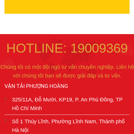
HOTLINE: 19009369
Chúng tôi có một đội ngũ tư vấn chuyên nghiệp. Liên hệ
với chúng tôi bạn sẽ được giải đáp và tư vấn.
VẬN TẢI PHƯỢNG HOÀNG
325/11A, Đỗ Mười, KP19, P. An Phú Đông, TP
Hồ Chí Minh
Số 1 Thúy Lĩnh, Phường Lĩnh Nam, Thành phố
Hà Nội