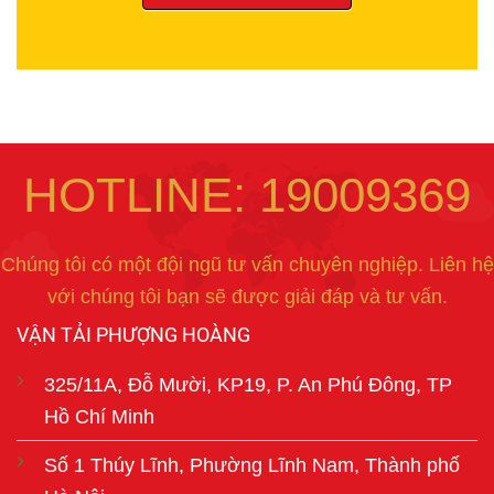
HOTLINE: 19009369
Chúng tôi có một đội ngũ tư vấn chuyên nghiệp. Liên hệ
với chúng tôi bạn sẽ được giải đáp và tư vấn.
VẬN TẢI PHƯỢNG HOÀNG
325/11A, Đỗ Mười, KP19, P. An Phú Đông, TP
Hồ Chí Minh
Số 1 Thúy Lĩnh, Phường Lĩnh Nam, Thành phố