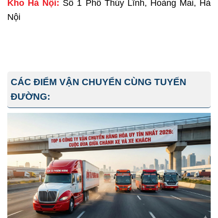
Kho Hà Nội:
Số 1 Phố Thúy Lĩnh, Hoàng Mai, Hà
Nội
CÁC ĐIỂM VẬN CHUYỂN CÙNG TUYẾN
ĐƯỜNG: