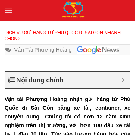
Bỏ
qua
nội
dung
DỊCH VỤ GỬI HÀNG TỪ PHÚ QUỐC ĐI SÀI GÒN NHANH
CHÓNG
Vận Tải Phượng Hoàng
Nội dung chính
Vận tải Phượng Hoàng nhận gửi hàng từ Phú
Quốc đi Sài Gòn bằng xe tải, container, xe
chuyên dụng…Chúng tôi có hơn 12 năm kinh
nghiệm trên thị trường, với hơn 100 đầu xe tải
từ 1 đến 30 tấn. Tùy vào lượng hàng hóa của