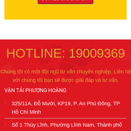
HOTLINE: 19009369
Chúng tôi có một đội ngũ tư vấn chuyên nghiệp. Liên hệ
với chúng tôi bạn sẽ được giải đáp và tư vấn.
VẬN TẢI PHƯỢNG HOÀNG
325/11A, Đỗ Mười, KP19, P. An Phú Đông, TP
Hồ Chí Minh
Số 1 Thúy Lĩnh, Phường Lĩnh Nam, Thành phố