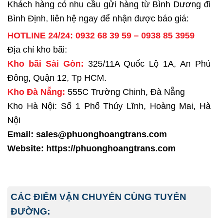
Khách hàng có nhu cầu gửi hàng từ Bình Dương đi
Bình Định, liên hệ ngay để nhận được báo giá:
HOTLINE 24/24:
0932 68 39 59
–
0938 85 3959
Địa chỉ kho bãi:
Kho bãi Sài Gòn:
325/11A Quốc Lộ 1A, An Phú
Đông, Quận 12, Tp HCM.
Kho Đà Nẵng:
555C Trường Chinh, Đà Nẵng
Kho Hà Nội: Số 1 Phố Thúy Lĩnh, Hoàng Mai, Hà
Nội
Email: sales@phuonghoangtrans.com
Website:
https://phuonghoangtrans.com
CÁC ĐIỂM VẬN CHUYỂN CÙNG TUYẾN
ĐƯỜNG: