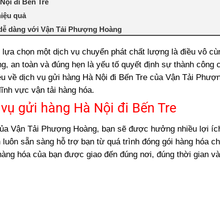
Nội đi Bến Tre
hiệu quả
 dễ dàng với Vận Tải Phượng Hoàng
 Hà Nội đến Bến Tre
c lựa chọn một dịch vụ chuyển phát chất lượng là điều vô c
ửi hàng Hà Nội đi Bến Tre
, an toàn và đúng hẹn là yếu tố quyết định sự thành công 
Hà Nội đến Bến Tre tại Vận Tải Phượng Hoàng
hiệu về dịch vụ gửi hàng Hà Nội đi Bến Tre của Vận Tải Phượ
 đầu cho doanh nghiệp
lĩnh vực vận tải hàng hóa.
 vụ gửi hàng Hà Nội đi Bến Tre
 của Vận Tải Phượng Hoàng, bạn sẽ được hưởng nhiều lợi íc
n luôn sẵn sàng hỗ trợ bạn từ quá trình đóng gói hàng hóa c
àng hóa của bạn được giao đến đúng nơi, đúng thời gian và