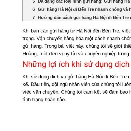
Đa dạng các loại hình gửi hàng: Gửi hàng Hà 
Gửi hàng Hà Nội đi Bến Tre nhanh chóng và 
Hướng dẫn cách gửi hàng Hà Nội đi Bến Tre
Khám phá cách thức vận chuyển hàng hóa từ
Khi bạn cần
gửi hàng từ Hà Nội đến Bến Tre
, việ
Tiết kiệm thời gian và công sức với dịch vụ g
trọng. Vận chuyển hàng hóa một cách nhanh chóng
Tìm hiểu quy trình vận chuyển hàng hóa từ 
gửi hàng. Trong bài viết này, chúng tôi sẽ giới t
Gửi hàng Hà Nội đi Bến Tre: Lựa chọn hàng
Hoàng, một đơn vị uy tín và chuyên nghiệp trong 
Những lợi ích khi sử dụng dịch
Khi sử dụng dịch vụ gửi hàng Hà Nội đi Bến Tre
kể. Đầu tiên, đội ngũ nhân viên của chúng tôi luô
việc vận chuyển. Chúng tôi cam kết sẽ đảm bảo h
tình trạng hoàn hảo.