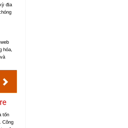
kỳ địa
 chóng
g web
g hóa,
 và
re
à tốn
c. Công