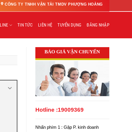
CÔNG TY TNHH VẬN TẢI TMDV PHƯỢNG HOÀNG
LINE
TIN TỨC
LIÊN HỆ
TUYỂN DỤNG
ĐĂNG NHẬP
BÁO GIÁ VẬN CHUYỂN
Hotline :
19009369
Nhấn phím 1 : Gặp P. kinh doanh