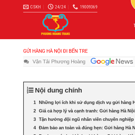
Bỏ
CSKH
24/24
19009369
qua
nội
dung
GỬI HÀNG HÀ NỘI ĐI BẾN TRE
Vận Tải Phượng Hoàng
Nội dung chính
Những lợi ích khi sử dụng dịch vụ gửi hàng H
Giá cả hợp lý và cạnh tranh: Gửi hàng Hà Nội
Tận hưởng đội ngũ nhân viên chuyên nghiệp 
Đảm bảo an toàn và đúng hẹn: Gửi hàng Hà N