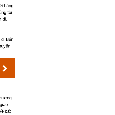
ửi hàng
úng tôi
 đi.
 đi Bến
chuyển
Phượng
giao
về bất