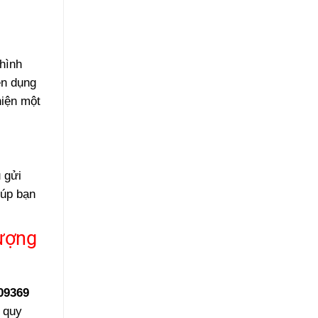
 hình
ên dụng
hiện một
 gửi
iúp bạn
hượng
09369
 quy