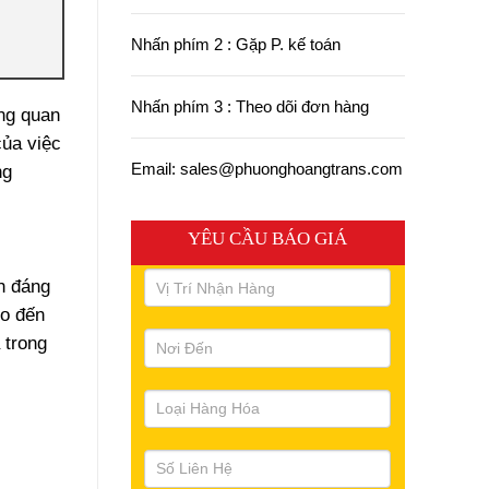
Nhấn phím 2 : Gặp P. kế toán
Nhấn phím 3 : Theo dõi đơn hàng
ùng quan
của việc
Email: sales@phuonghoangtrans.com
ng
YÊU CẦU BÁO GIÁ
h đáng
ho đến
 trong