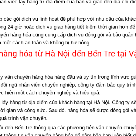
n việc lấy hàng từ địa điểm của bạn và giao đến địa chỉ đí
p các gói dịch vụ linh hoạt để phù hợp với nhu cầu của khá
ng 24 giờ hoặc dịch vụ giao hàng tiết kiệm thời gian hơn để
uyển hàng hóa cũng cung cấp dịch vụ đóng gói và bảo quản
 một cách an toàn và không bị hư hỏng.
 hàng hóa từ Hà Nội đến Bến Tre tại V
 vận chuyển hàng hóa hàng đầu và uy tín trong lĩnh vực g
 đội ngũ nhân viên chuyên nghiệp, công ty đảm bảo quy trìn
c hiện một cách chuyên nghiệp và hiệu quả.
 lấy hàng từ địa điểm của khách hàng tại Hà Nội. Công ty s
 thời gian và công sức. Sau đó, hàng hóa sẽ được đóng gói v
quá trình vận chuyển.
ội đến Bến Tre thông qua các phương tiện vận chuyển chuy
ật thông tin vận chuyển hàng hóa để đảm bảo bạn luôn biết 