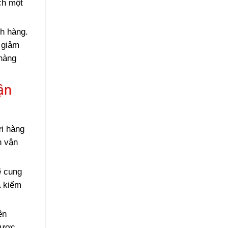
ch một
ch hàng.
 giảm
 hàng
ận
ửi hàng
h vận
ẽ cung
à kiểm
ên
được