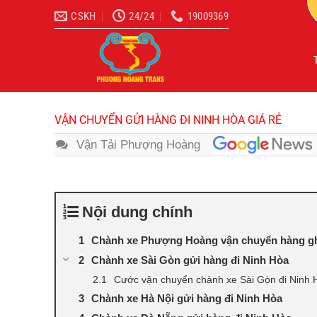
Bỏ
CSKH
24/24
19009369
qua
nội
dung
VẬN CHUYỂN GỬI HÀNG ĐI NINH HÒA GIÁ RẺ
Vận Tải Phượng Hoàng
Nội dung chính
Chành xe Phượng Hoàng vận chuyển hàng gh
Chành xe Sài Gòn gửi hàng đi Ninh Hòa
Cước vận chuyển chành xe Sài Gòn đi Ninh 
Chành xe Hà Nội gửi hàng đi Ninh Hòa