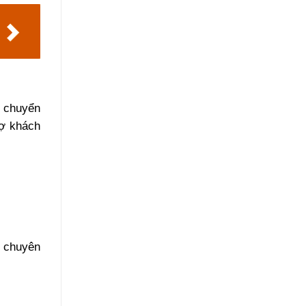
n chuyển
rợ khách
e chuyên