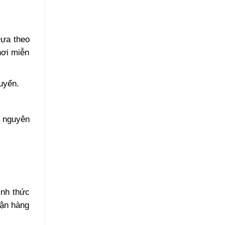
Dựa theo
nơi miễn
uyển.
i nguyên
ình thức
hận hàng