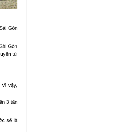
 Sài Gòn
 Sài Gòn
huyến từ
 Vì vậy,
ên 3 tấn
ớc sẽ là