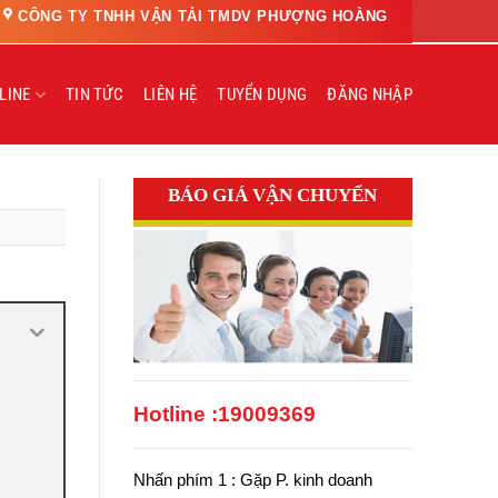
CÔNG TY TNHH VẬN TẢI TMDV PHƯỢNG HOÀNG
LINE
TIN TỨC
LIÊN HỆ
TUYỂN DỤNG
ĐĂNG NHẬP
BÁO GIÁ VẬN CHUYỂN
Hotline :
19009369
Nhấn phím 1 : Gặp P. kinh doanh