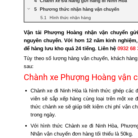
Chành xe Đà Nẵng gửi hàng đi Ninh Hòa
Phương thức nhận hàng vận chuyển
Hình thức nhận hàng
Phương thức giao hàng
Vận tải Phượng Hoàng nhận vận chuyển gửi
Vận chuyển gửi hàng đi Ninh Hòa nguyên ch
nguyên chuyến. Với hơn 12 năm kinh nghiệm, 
Ưu điểm vận chuyển hàng nguyên chuyến t
để hàng lưu kho quá 24 tiếng. Liên hệ
0932 68 
Năng lực vận chuyển tại Phượng Hoàng
Tùy theo số lượng hàng vận chuyển, khách hàng
sau:
Chành xe Phượng Hoàng vận c
Chành xe đi Ninh Hòa là hình thức ghép các đ
viên sẽ sắp xếp hàng cùng loại trên một xe 
thức chành xe sẽ giúp tiết kiệm chi phí vận
trong ngày.
Với hình thức Chành xe đi Ninh Hòa, Phượng
Nhận vận chuyển đơn hàng tối thiểu là 50kg.