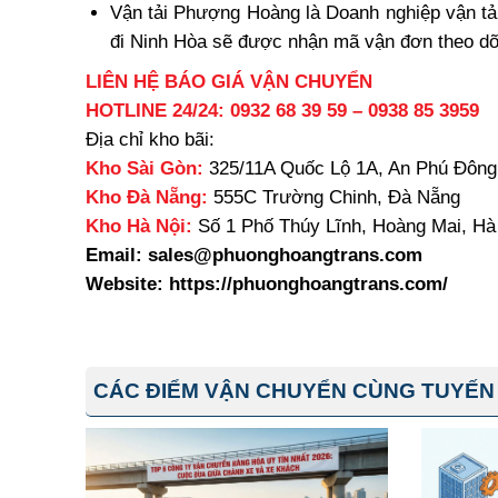
Vận tải Phượng Hoàng là Doanh nghiệp vận tả
đi Ninh Hòa sẽ được nhận mã vận đơn theo dõi
LIÊN HỆ BÁO GIÁ VẬN CHUYỂN
HOTLINE 24/24:
0932 68 39 59
–
0938 85 3959
Địa chỉ kho bãi:
Kho Sài Gòn:
325/11A Quốc Lộ 1A, An Phú Đông
Kho Đà Nẵng:
555C Trường Chinh, Đà Nẵng
Kho Hà Nội:
Số 1 Phố Thúy Lĩnh, Hoàng Mai, Hà
Email: sales@phuonghoangtrans.com
Website:
https://phuonghoangtrans.com/
CÁC ĐIỂM VẬN CHUYỂN CÙNG TUYẾN