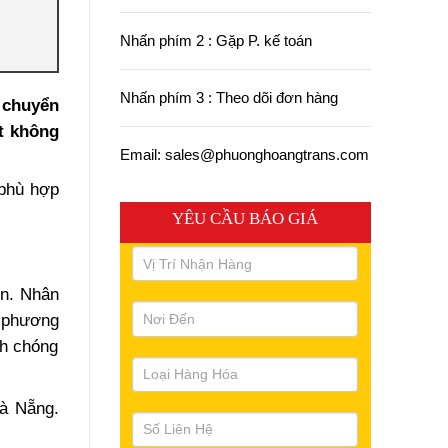
Nhấn phím 2 : Gặp P. kế toán
Nhấn phím 3 : Theo dõi đơn hàng
 chuyển
t không
Email: sales@phuonghoangtrans.com
phù hợp
YÊU CẦU BÁO GIÁ
ển. Nhân
ì phương
nh chóng
Đà Nẵng.