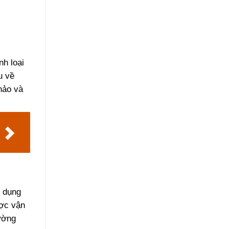
nh loại
u về
hảo và
ử dụng
ược vận
ường