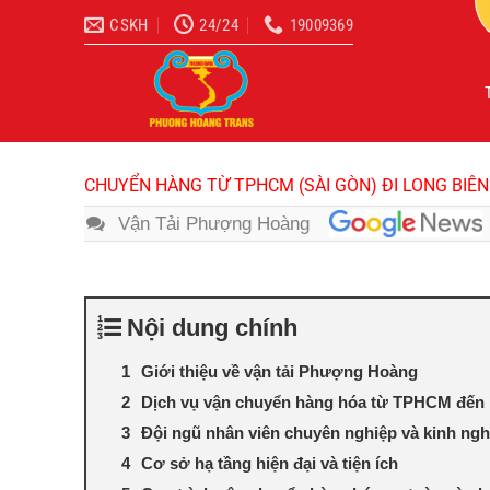
Bỏ
CSKH
24/24
19009369
qua
nội
dung
CHUYỂN HÀNG TỪ TPHCM (SÀI GÒN) ĐI LONG BIÊN
Vận Tải Phượng Hoàng
Nội dung chính
Giới thiệu về vận tải Phượng Hoàng
Dịch vụ vận chuyển hàng hóa từ TPHCM đến 
Đội ngũ nhân viên chuyên nghiệp và kinh ng
Cơ sở hạ tầng hiện đại và tiện ích