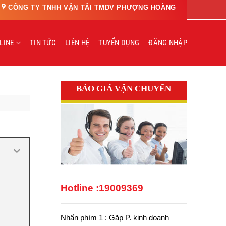
CÔNG TY TNHH VẬN TẢI TMDV PHƯỢNG HOÀNG
LINE
TIN TỨC
LIÊN HỆ
TUYỂN DỤNG
ĐĂNG NHẬP
BÁO GIÁ VẬN CHUYỂN
Hotline :
19009369
Nhấn phím 1 : Gặp P. kinh doanh