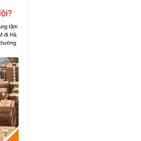
Nội?
rung tâm
M đi Hà
 thường