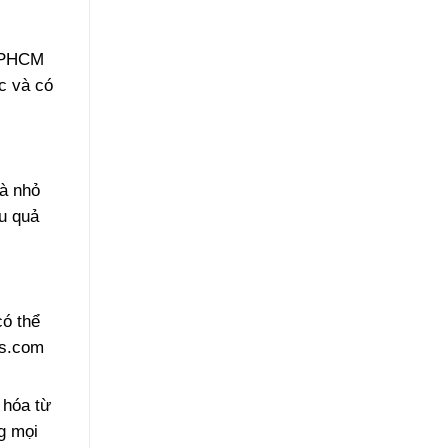
 TPHCM
c và có
và nhỏ
u quả
ó thể
ns.com
 hóa từ
g mọi