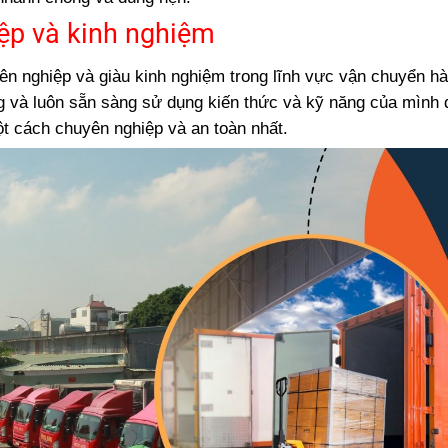
ài Gòn đi Long Biên, Hà Nội
ệp và kinh nghiệm
n nghiệp và giàu kinh nghiệm trong lĩnh vực vận chuyển hà
g và luôn sẵn sàng sử dụng kiến thức và kỹ năng của mình
t cách chuyên nghiệp và an toàn nhất.