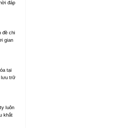
hời đáp
 đề chi
ời gian
óa tại
 lưu trữ
ty luôn
u khắt