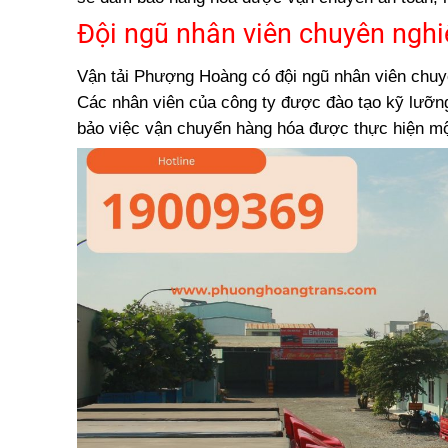
Các mặt hàng thường được vận chuyển từ S
Đội ngũ nhân viên chuyên nghi
Hàng tiêu dùng
Hàng công nghiệp
Vận tải Phượng Hoàng có đội ngũ nhân viên chuyê
Hàng khác
Các nhân viên của công ty được đào tạo kỹ lưỡn
bảo việc vận chuyển hàng hóa được thực hiện mộ