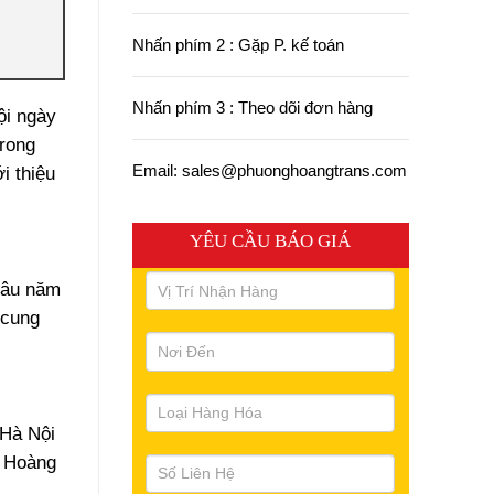
Nhấn phím 2 : Gặp P. kế toán
Nhấn phím 3 : Theo dõi đơn hàng
ội ngày
trong
Email: sales@phuonghoangtrans.com
i thiệu
YÊU CẦU BÁO GIÁ
lâu năm
 cung
 Hà Nội
g Hoàng