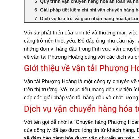
Quy trình vận chuyển hàng hóa an toàn và n
Giải pháp tiết kiệm chi phí vận chuyển hàng 
Dịch vụ lưu trữ và giao nhận hàng hóa tại Lo
Đảm bảo độ tin cậy, chất lượng và thời gian 
Với sự phát triển của kinh tế và thương mại, v
Quy mô và phạm vi dịch vụ vận tải của Phư
càng trở nên thiết yếu. Để đáp ứng nhu cầu này,
Khách hàng tiêu biểu đã sử dụng dịch vụ 
những đơn vị hàng đầu trong lĩnh vực vận chuyển 
Cách thức liên hệ và đặt hàng với Phượng 
về vận tải Phượng Hoàng cùng với các dịch vụ
c
Những điều cần biết về dịch vụ Chuyển hàn
Giới thiệu về vận tải Phượng 
Vận chuyển hàng hóa từ Sài Gòn đi Hà Nội: 
Tại sao chọn dịch vụ chuyển hàng từ thành 
Vận tải Phượng Hoàng là một công ty chuyên về 
Các loại hàng hóa phổ biến được vận chuyể
trên thị trường. Với mục tiêu mang đến sự tiện 
Thời gian và phí vận chuyển hàng từ TPHCM
cấp các giải pháp vận tải hàng đầu và chất lượng
Đảm bảo an toàn và đúng hẹn cho hàng hóa 
Dịch vụ vận chuyển hàng hóa 
Quy trình vận chuyển hàng từ TPHCM đến L
Với tên gọi dễ nhớ là “Chuyển hàng Phượng Hoà
Các yếu tố quan trọng khi chọn dịch vụ vận
của công ty đã tạo được lòng tin từ khách hàng
Đánh giá các công ty vận chuyển hàng từ 
sẽ đảm bảo hàng hóa được vận chuyển an toàn, 