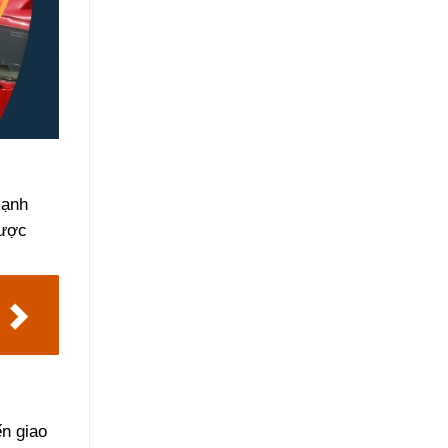
mạnh
được
ến giao