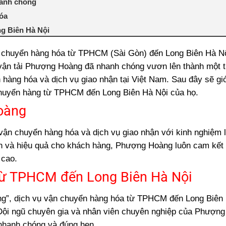
hanh chóng
hóa
ng Biên Hà Nội
giao hàng
iệc chuyển hàng hóa từ TPHCM (Sài Gòn) đến Long Biên Hà N
ợng Hoàng
 vận tải Phượng Hoàng đã nhanh chóng vươn lên thành một 
của Phượng Hoàng
hàng hóa và dịch vụ giao nhận tại Việt Nam. Sau đây sẽ giớ
Hoàng
huyển hàng từ TPHCM đến Long Biên Hà Nội
của họ.
g từ TPHCM (Sài Gòn) đi Long Biên Hà Nội
Hoàng
Lợi ích và cách thức
phố Hồ Chí Minh đi Hà Nội?
vận chuyển hàng hóa và dịch vụ giao nhận với kinh nghiệm 
n từ Sài Gòn đi Long Biên
ích và hiệu quả cho khách hàng, Phượng Hoàng luôn cam kết
 (Sài Gòn)đi Hà Nội
 cao.
từ Sài Gòn đi Long Biên
từ TPHCM đến Long Biên Hà Nội
ong Biên Hà Nội
ng”, dịch vụ vận chuyển hàng hóa từ TPHCM đến Long Biên
 chuyển hàng từ Sài Gòn đi Hà Nội
. Đội ngũ chuyên gia và nhân viên chuyên nghiệp của Phượn
TPHCM đi Long Biên
nhanh chóng và đúng hẹn.