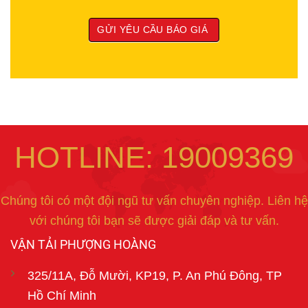
HOTLINE: 19009369
Chúng tôi có một đội ngũ tư vấn chuyên nghiệp. Liên hệ
với chúng tôi bạn sẽ được giải đáp và tư vấn.
VẬN TẢI PHƯỢNG HOÀNG
325/11A, Đỗ Mười, KP19, P. An Phú Đông, TP
Hồ Chí Minh