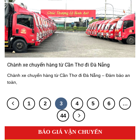
Chành xe chuyển hàng từ Cần Thơ đi Đà Nẵng
Chành xe chuyển hàng từ Cần Thơ đi Đà Nẵng – Đảm bảo an
toàn,
1
2
3
4
5
6
…
44
BÁO GIÁ VẬN CHUYỂN