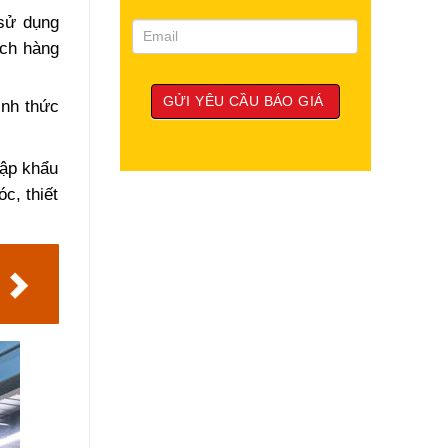
 sử dụng
ách hàng
ình thức
hập khẩu
c, thiết