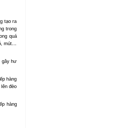
g tạo ra
ng trong
rong quá
gỗ, mút…
g, gây hư
ếp hàng
 lên đèo
ếp hàng