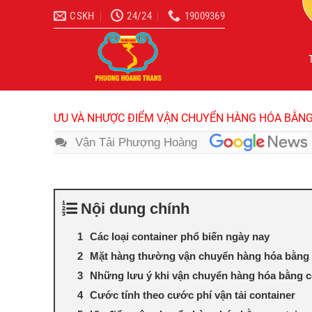
Bỏ
CSKH
24/24
19009369
qua
nội
dung
ƯU VÀ NHƯỢC ĐIỂM VẬN CHUYỂN HÀNG HÓA BẰN
Vận Tải Phượng Hoàng
Nội dung chính
Các loại container phổ biến ngày nay
Mặt hàng thường vận chuyển hàng hóa bằng 
Những lưu ý khi vận chuyển hàng hóa bằng 
Cước tính theo cước phí vận tải container