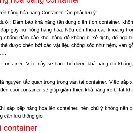
hàng hóa bằng container
yển hàng hóa bằng Container cần phải lưu ý:
 dưới: Đảm bảo khả năng tận dụng diện tích container, khôn
h va đập gây hư hỏng hàng hóa. Nếu còn thưa các khoảng trố
g chắng đảm bảo khối hàng đó không bị xê dịch, đổ ngã t
ó thể được chèn bởi các vật liệu chống sốc như nệm, ván 
y….
t container: Việc này sẽ hạn chế được khả năng đối khán
̀ nguyên tắc quan trọng trong vận tải container. Việc sắp x
ến cuối container sẽ giúp giảm thiểu khả năng xe bị lật khi
hi sắp xếp hàng hóa lên container, nên chú ý không nên x
ng cần lưu thông gió.
i container