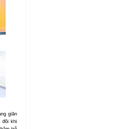
àng giãn
 đôi khi
chậm trễ