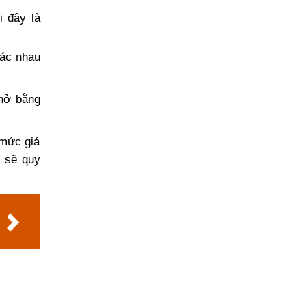
i đây là
hác nhau
chở bằng
 mức giá
n sẽ quy