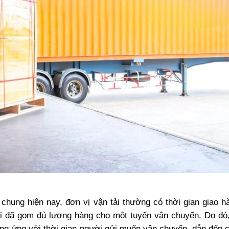
hung hiện nay, đơn vị vận tải thường có thời gian giao h
hi đã gom đủ lượng hàng cho một tuyến vận chuyển. Do đó,
ơng ứng với thời gian người gửi muốn vận chuyển, dẫn đến 