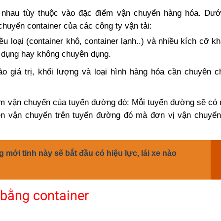
c nhau tùy thuộc vào đặc điểm vận chuyển hàng hóa. Dướ
chuyển container của các công ty vận tải:
ều loại (container khô, container lạnh..) và nhiều kích cỡ k
ên dụng hay không chuyên dụng.
ào giá trị, khối lượng và loại hình hàng hóa cần chuyên 
ểm vận chuyển của tuyến đường đó: Mỗi tuyến đường sẽ có
ện vận chuyển trên tuyến đường đó mà đơn vị vận chuyể
mới tinh này sẽ bắt đầu có hiệu lực, lái xe nào
bằng container