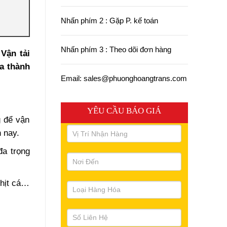
Nhấn phím 2 : Gặp P. kế toán
Nhấn phím 3 : Theo dõi đơn hàng
ận tải
ia thành
Email: sales@phuonghoangtrans.com
YÊU CẦU BÁO GIÁ
g để vận
 nay.
đa trọng
thịt cá…