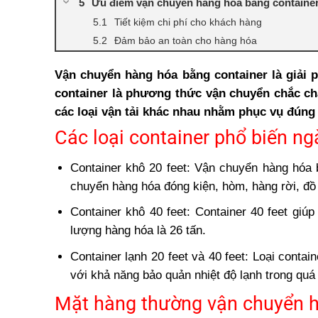
Ưu điểm vận chuyển hàng hóa bằng containe
Tiết kiệm chi phí cho khách hàng
Đảm bảo an toàn cho hàng hóa
Linh động về thời gian vận chuyển
Vận chuyển hàng hóa bằng container là giải p
Nhược điểm khi vận chuyển hàng hóa bằng c
container là phương thức vận chuyển chắc ch
các loại vận tải khác nhau nhằm phục vụ đúng
Các loại container phổ biến ng
Container khô 20 feet: Vận chuyển hàng hóa 
chuyển hàng hóa đóng kiện, hòm, hàng rời, đồ
Container khô 40 feet: Container 40 feet giú
lượng hàng hóa là 26 tấn.
Container lạnh 20 feet và 40 feet: Loại conta
với khả năng bảo quản nhiệt độ lạnh trong quá 
Mặt hàng thường vận chuyển h