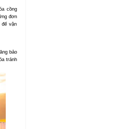
óa cồng
hững đơn
r để vận
năng bảo
óa tránh