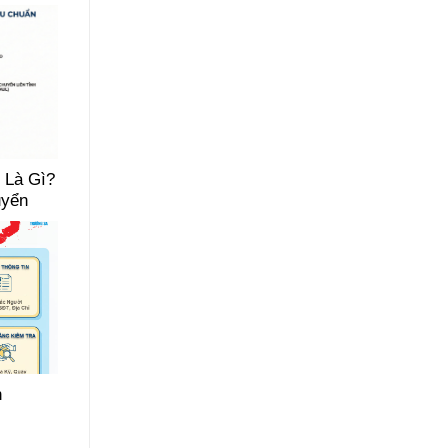
 Là Gì?
uyển
n