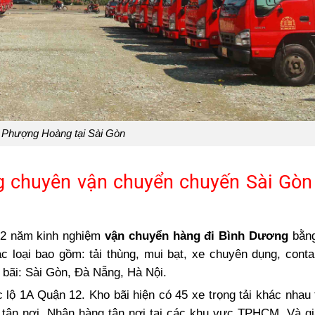
e Phượng Hoàng tại Sài Gòn
g chuyên vận chuyển chuyến Sài Gòn
12 năm kinh nghiệm
vận chuyển hàng đi Bình Dương
bằn
c loại bao gồm: tải thùng, mui bạt, xe chuyên dụng, conta
 bãi: Sài Gòn, Đà Nẵng, Hà Nội.
lộ 1A Quận 12. Kho bãi hiện có 45 xe trọng tải khác nhau 
 tận nơi. Nhận hàng tận nơi tại các khu vực TPHCM. Và g