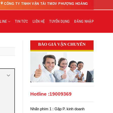
CÔNG TY TNHH VẬN TẢI TMDV PHƯỢNG HOÀNG
LINE
TIN TỨC
LIÊN HỆ
TUYỂN DỤNG
ĐĂNG NHẬP
BÁO GIÁ VẬN CHUYỂN
Hotline :
19009369
Nhấn phím 1 : Gặp P. kinh doanh