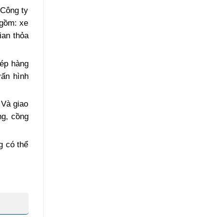
Công ty
 gồm: xe
ian thỏa
hép hàng
vấn hình
 Và giao
ng, cồng
g có thể