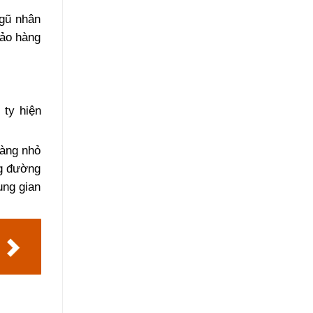
ngũ nhân
bảo hàng
 ty hiện
hàng nhỏ
ng đường
ung gian