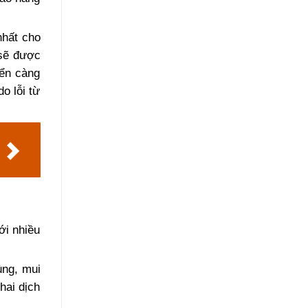
nhất cho
 sẽ được
yển càng
o lỗi từ
ới nhiều
ùng, mui
hai dịch