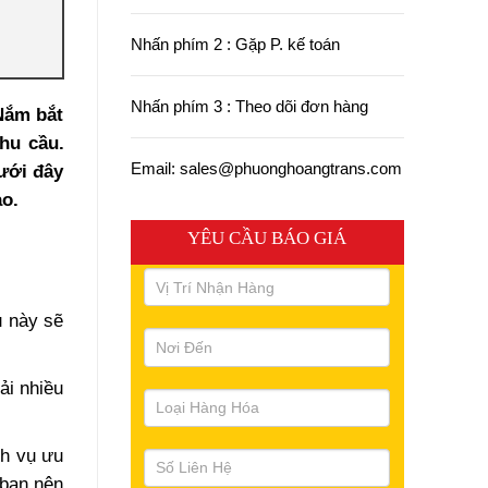
Nhấn phím 2 : Gặp P. kế toán
Nhấn phím 3 : Theo dõi đơn hàng
Nắm bắt
hu cầu.
Email: sales@phuonghoangtrans.com
ưới đây
ảo.
YÊU CẦU BÁO GIÁ
u này sẽ
ải nhiều
ch vụ ưu
 bạn nên