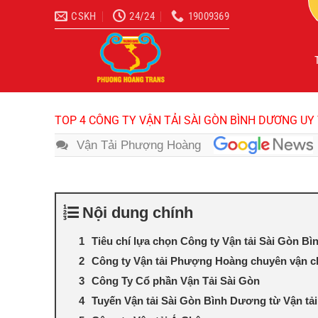
Bỏ
CSKH
24/24
19009369
qua
nội
dung
TOP 4 CÔNG TY VẬN TẢI SÀI GÒN BÌNH DƯƠNG UY 
Vận Tải Phượng Hoàng
Nội dung chính
Tiêu chí lựa chọn Công ty Vận tải Sài Gòn Bì
Công ty Vận tải Phượng Hoàng chuyên vận 
Công Ty Cổ phần Vận Tải Sài Gòn
Tuyến Vận tải Sài Gòn Bình Dương từ Vận tả