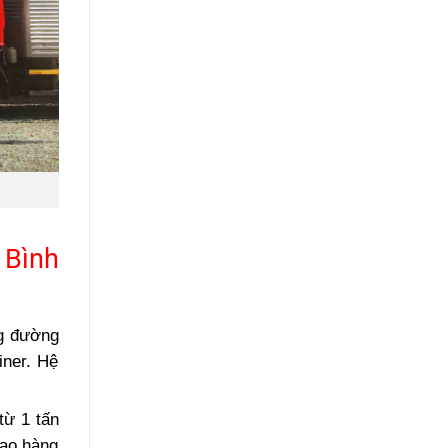
 Bình
g đường
iner. Hệ
từ 1 tấn
iao hàng