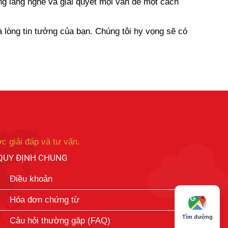
òng lắng nghe và giải quyết mọi vấn đề một cách
 lòng tin tưởng của bạn. Chúng tôi hy vọng sẽ có
c giải đáp và tư vấn.
QUY ĐỊNH CHUNG
Điều khoản
Hóa đơn chứng từ
Tìm đường
Câu hỏi thường gặp (FAQ)