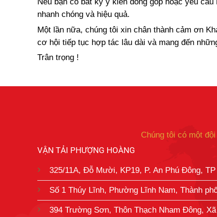
Nếu bạn có bất kỳ ý kiến đóng góp hoặc yêu cầu nà
nhanh chóng và hiệu quả.
Một lần nữa, chúng tôi xin chân thành cảm ơn Kh
cơ hội tiếp tục hợp tác lâu dài và mang đến nhữn
Trân trọng !
Chúng tôi có một đội
VẬN TẢI PHƯỢNG HOÀNG
325/11A, Đỗ Mười, KP19, P. An Phú Đông, TP
Số 1 Thúy Lĩnh, Phường Lĩnh Nam, Thành ph
394 Trường Sơn, Thôn Thạch Nham Đông, Xã