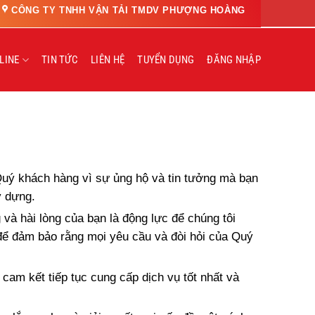
CÔNG TY TNHH VẬN TẢI TMDV PHƯỢNG HOÀNG
LINE
TIN TỨC
LIÊN HỆ
TUYỂN DỤNG
ĐĂNG NHẬP
 khách hàng vì sự ủng hộ và tin tưởng mà bạn
y dựng.
à hài lòng của bạn là động lực để chúng tôi
 để đảm bảo rằng mọi yêu cầu và đòi hỏi của Quý
cam kết tiếp tục cung cấp dịch vụ tốt nhất và