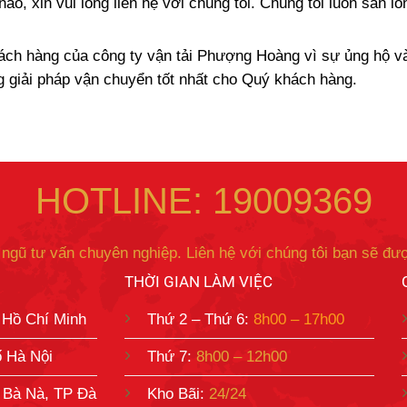
o, xin vui lòng liên hệ với chúng tôi. Chúng tôi luôn sẵn l
ách hàng của công ty vận tải Phượng Hoàng vì sự ủng hộ và
g giải pháp vận chuyển tốt nhất cho Quý khách hàng.
HOTLINE: 19009369
 ngũ tư vấn chuyên nghiệp. Liên hệ với chúng tôi bạn sẽ đượ
THỜI GIAN LÀM VIỆC
 Hồ Chí Minh
Thứ 2 – Thứ 6:
8h00 – 17h00
ố Hà Nội
Thứ 7:
8h00 – 12h00
 Bà Nà, TP Đà
Kho Bãi:
24/24