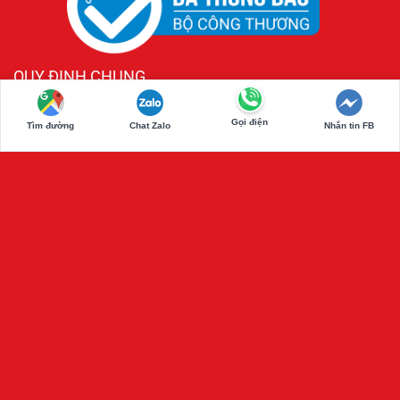
QUY ĐỊNH CHUNG
Điều khoản
Gọi điện
Tìm đường
Chat Zalo
Nhắn tin FB
Hóa đơn chứng từ
Câu hỏi thường gặp (FAQ)
Mã Số Thuế: 0305689070 - 2/75 Lê Thị Hà, Ấp 48, Xã
Hóc Môn, Thành Phố Hồ Chí Minh
Copyrights © 2025 www.phuonghoangtrans.com. All
Rights Reserved.