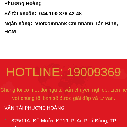
Phượng Hoàng
Số tài khoản: 044 100 376 42 48
Ngân hàng: Vietcombank Chi nhánh Tân Bình,
HCM
HOTLINE: 19009369
Chúng tôi có một đội ngũ tư vấn chuyên nghiệp. Liên hệ
với chúng tôi bạn sẽ được giải đáp và tư vấn.
VẬN TẢI PHƯỢNG HOÀNG
325/11A, Đỗ Mười, KP19, P. An Phú Đông, TP