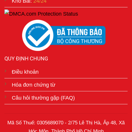
Kho Bãi:
24/24
QUY ĐỊNH CHUNG
Điều khoản
Hóa đơn chứng từ
Câu hỏi thường gặp (FAQ)
Mã Số Thuế: 0305689070 - 2/75 Lê Thị Hà, Ấp 48, Xã
Hóc Môn, Thành Phố Hồ Chí Minh