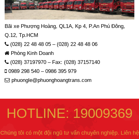
Bãi xe Phượng Hoàng, QL1A, Kp 4, P.An Phú Đông,
Q.12, Tp.HCM
(028) 22 48 48 05 – (028) 22 48 48 06
Phòng Kinh Doanh
(028) 37197970 – Fax: (028) 37157140
0989 298 540 – 0986 395 979
phuongle@phuonghoangtrans.com
HOTLINE: 19009369
Chúng tôi có một đội ngũ tư vấn chuyên nghiệp. Liên hệ