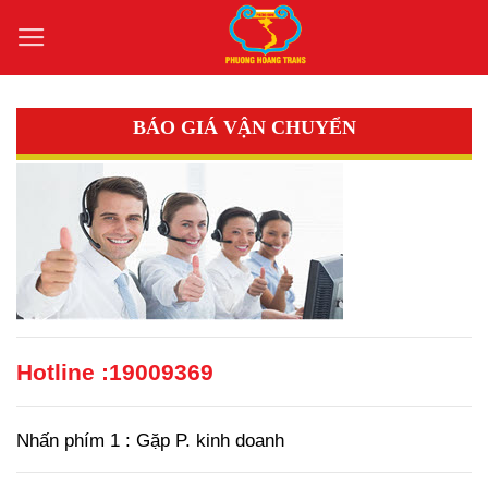
Bỏ
qua
nội
dung
BÁO GIÁ VẬN CHUYỂN
Hotline :
19009369
Nhấn phím 1 : Gặp P. kinh doanh