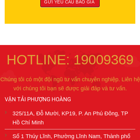
HOTLINE: 19009369
Chúng tôi có một đội ngũ tư vấn chuyên nghiệp. Liên hệ
với chúng tôi bạn sẽ được giải đáp và tư vấn.
VẬN TẢI PHƯỢNG HOÀNG
325/11A, Đỗ Mười, KP19, P. An Phú Đông, TP
Hồ Chí Minh
Số 1 Thúy Lĩnh, Phường Lĩnh Nam, Thành phố